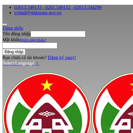
02613.549133 - 0261.549132 - 02613.544299
svhttdl@daknong.gov.vn
Đăng nhập
Tên đăng nhập
Mật khẩu
Quên mật khẩu?
Bạn chưa có tài khoản?
Đăng ký ngay!
Select Language
▼