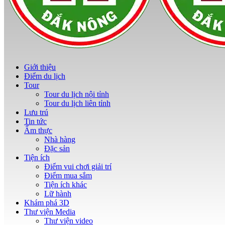
Giới thiệu
Điểm du lịch
Tour
Tour du lịch nội tỉnh
Tour du lịch liên tỉnh
Lưu trú
Tin tức
Ẩm thực
Nhà hàng
Đặc sản
Tiện ích
Điểm vui chơi giải trí
Điểm mua sắm
Tiện ích khác
Lữ hành
Khám phá 3D
Thư viện Media
Thư viện video