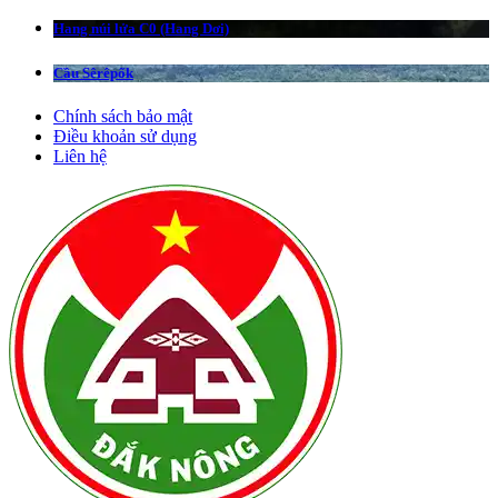
Hang núi lửa C0 (Hang Dơi)
Cầu Sêrêpốk
Chính sách bảo mật
Điều khoản sử dụng
Liên hệ