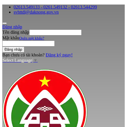
02613.549133 - 0261.549132 - 02613.544299
svhttdl@daknong.gov.vn
Đăng nhập
Tên đăng nhập
Mật khẩu
Quên mật khẩu?
Bạn chưa có tài khoản?
Đăng ký ngay!
Select Language
▼