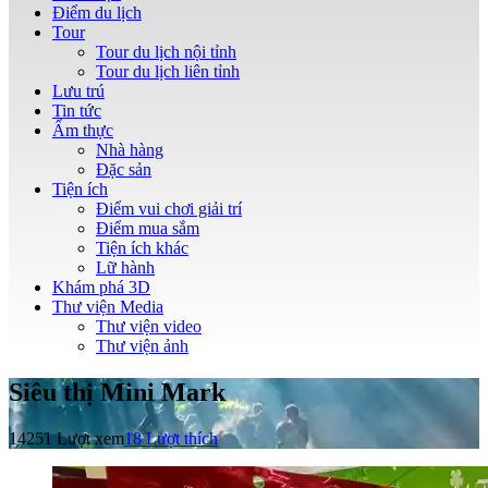
Điểm du lịch
Tour
Tour du lịch nội tỉnh
Tour du lịch liên tỉnh
Lưu trú
Tin tức
Ẩm thực
Nhà hàng
Đặc sản
Tiện ích
Điểm vui chơi giải trí
Điểm mua sắm
Tiện ích khác
Lữ hành
Khám phá 3D
Thư viện Media
Thư viện video
Thư viện ảnh
Siêu thị Mini Mark
14251 Lượt xem
18
Lượt thích