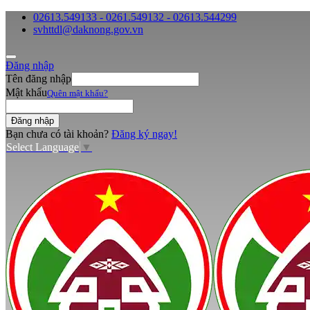
02613.549133 - 0261.549132 - 02613.544299
svhttdl@daknong.gov.vn
Đăng nhập
Tên đăng nhập
Mật khẩu
Quên mật khẩu?
Bạn chưa có tài khoản?
Đăng ký ngay!
Select Language
▼