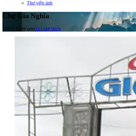
Thư viện ảnh
Chợ Gia Nghĩa
17825 Lượt xem
33
Lượt thích