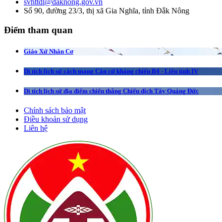
svhttdl@daknong.gov.vn
Số 90, đường 23/3, thị xã Gia Nghĩa, tỉnh Đắk Nông
Điểm tham quan
Giáo Xứ Nhân Cơ
Di tích lịch sử cách mạng Căn cứ kháng chiến B4 - Liên tỉnh IV
Di tích lịch sử địa điểm chiến thắng Chiến dịch Tây Quảng Đức
Chính sách bảo mật
Điều khoản sử dụng
Liên hệ