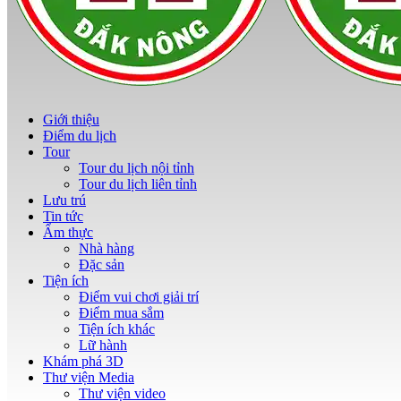
Giới thiệu
Điểm du lịch
Tour
Tour du lịch nội tỉnh
Tour du lịch liên tỉnh
Lưu trú
Tin tức
Ẩm thực
Nhà hàng
Đặc sản
Tiện ích
Điểm vui chơi giải trí
Điểm mua sắm
Tiện ích khác
Lữ hành
Khám phá 3D
Thư viện Media
Thư viện video