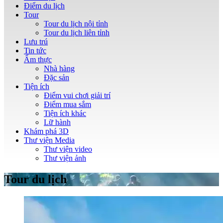
Điểm du lịch
Tour
Tour du lịch nội tỉnh
Tour du lịch liên tỉnh
Lưu trú
Tin tức
Ẩm thực
Nhà hàng
Đặc sản
Tiện ích
Điểm vui chơi giải trí
Điểm mua sắm
Tiện ích khác
Lữ hành
Khám phá 3D
Thư viện Media
Thư viện video
Thư viện ảnh
Tour du lịch