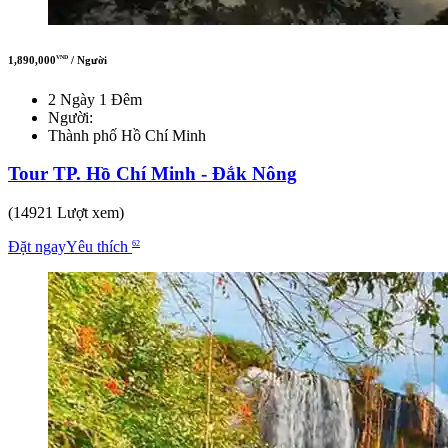
1,890,000
/ Người
VND
2 Ngày 1 Đêm
Người:
Thành phố Hồ Chí Minh
Tour TP. Hồ Chí Minh - Đắk Nông
(14921 Lượt xem)
Đặt ngay
Yêu thích
62