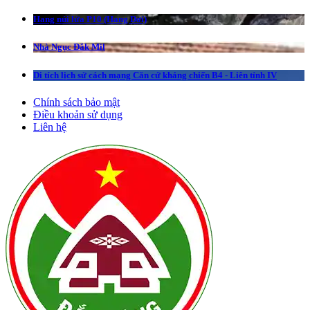
Hang núi lửa P10 (Hang Dơi)
Nhà Ngục Đắk Mil
Di tích lịch sử cách mạng Căn cứ kháng chiến B4 - Liên tỉnh IV
Chính sách bảo mật
Điều khoản sử dụng
Liên hệ