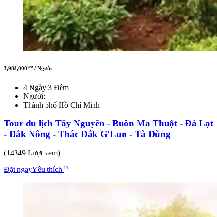
3,988,000
/ Người
VND
4 Ngày 3 Đêm
Người:
Thành phố Hồ Chí Minh
Tour du lịch Tây Nguyên - Buôn Ma Thuột - Đà Lạt
- Đắk Nông - Thác Đắk G'Lun - Tà Đùng
(14349 Lượt xem)
Đặt ngay
Yêu thích
19