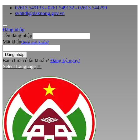
02613.549133 - 0261.549132 - 02613.544299
svhttdl@daknong.gov.vn
Đăng nhập
Tên đăng nhập
Mật khẩu
Quên mật khẩu?
Bạn chưa có tài khoản?
Đăng ký ngay!
Select Language
▼