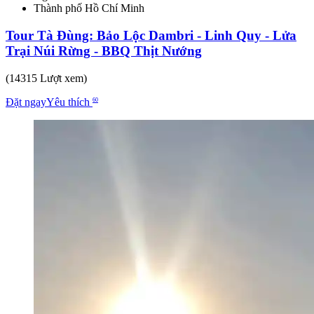
Thành phố Hồ Chí Minh
Tour Tà Đùng: Bảo Lộc Dambri - Linh Quy - Lửa
Trại Núi Rừng - BBQ Thịt Nướng
(14315 Lượt xem)
Đặt ngay
Yêu thích
60