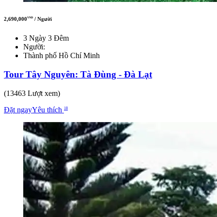
2,690,000
/ Người
VND
3 Ngày 3 Đêm
Người:
Thành phố Hồ Chí Minh
Tour Tây Nguyên: Tà Đùng - Đà Lạt
(13463 Lượt xem)
Đặt ngay
Yêu thích
18