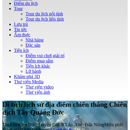
Điểm du lịch
Tour
Tour du lịch nội tỉnh
Tour du lịch liên tỉnh
Lưu trú
Tin tức
Ẩm thực
Nhà hàng
Đặc sản
Tiện ích
Điểm vui chơi giải trí
Điểm mua sắm
Tiện ích khác
Lữ hành
Khám phá 3D
Thư viện Media
Thư viện video
Thư viện ảnh
Di tích lịch sử địa điểm chiến thắng Chiến
dịch Tây Quảng Đức
Thị trấn Kiến Đức, Huyện Đắk R'Lấp, Tỉnh Đắk Nông
Miễn phí
0
Đánh giá
11340 Lượt xem
4
Lượt thích