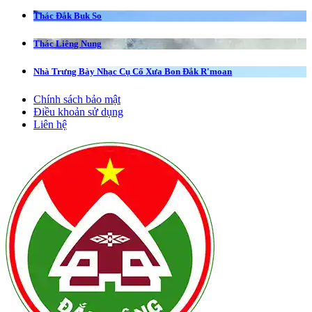
Thác Đắk Buk So
Thác Liêng Nung
Nhà Trưng Bày Nhạc Cụ Cổ Xưa Bon Đắk R'moan
Chính sách bảo mật
Điều khoản sử dụng
Liên hệ