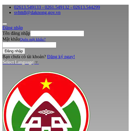
02613.549133 - 0261.549132 - 02613.544299
svhttdl@daknong.gov.vn
Đăng nhập
Tên đăng nhập
Mật khẩu
Quên mật khẩu?
Bạn chưa có tài khoản?
Đăng ký ngay!
Select Language
▼