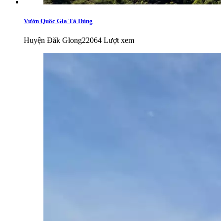
Vườn Quốc Gia Tà Đùng
Huyện Đăk Glong
22064 Lượt xem