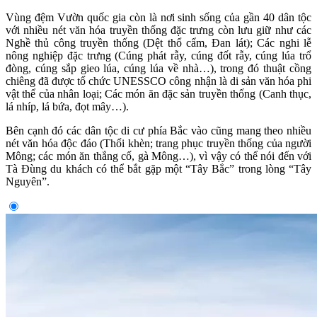
Vùng đệm Vườn quốc gia còn là nơi sinh sống của gần 40 dân tộc
với nhiều nét văn hóa truyền thống đặc trưng còn lưu giữ như các
Nghề thủ công truyền thống (Dệt thổ cẩm, Đan lát); Các nghi lễ
nông nghiệp đặc trưng (Cúng phát rẫy, cúng đốt rẫy, cúng lúa trổ
đòng, cúng sắp gieo lúa, cúng lúa về nhà…), trong đó thuật cồng
chiêng đã được tổ chức UNESSCO công nhận là di sản văn hóa phi
vật thể của nhân loại; Các món ăn đặc sản truyền thống (Canh thục,
lá nhíp, lá bứa, đọt mây…).
Bên cạnh đó các dân tộc di cư phía Bắc vào cũng mang theo nhiều
nét văn hóa độc đáo (Thổi khèn; trang phục truyền thống của người
Mông; các món ăn thắng cố, gà Mông…), vì vậy có thể nói đến với
Tà Đùng du khách có thể bắt gặp một “Tây Bắc” trong lòng “Tây
Nguyên”.