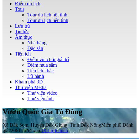
Điểm du lịch
Tour
Tour du lịch nội tỉnh
Tour du lịch liên tỉnh
Lưu trú
Tin tức
Ẩm thực
Nhà hàng
Đặc sản
Tiện ích
Điểm vui chơi giải trí
Điểm mua sắm
Tiện ích khác
Lữ hành
Khám phá 3D
Thư viện Media
Thư viện video
Thư viện ảnh
Vườn Quốc Gia Tà Đùng
Xã Đắk Som, Huyện Đăk Glong, Tỉnh Đắk Nông
Miễn phí
0 Đánh
giá
22061 Lượt xem
19
Lượt thích