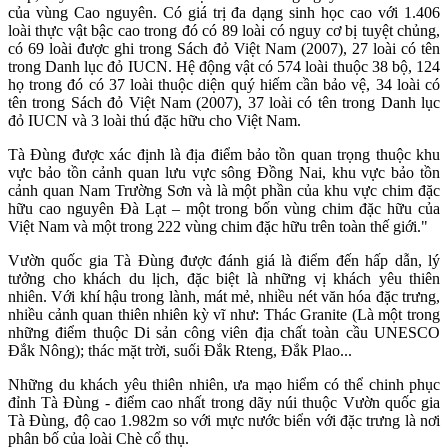
của vùng Cao nguyên. Có giá trị đa dạng sinh học cao với 1.406
loài thực vật bậc cao trong đó có 89 loài có nguy cơ bị tuyệt chủng,
có 69 loài được ghi trong Sách đỏ Việt Nam (2007), 27 loài có tên
trong Danh lục đỏ IUCN. Hệ động vật có 574 loài thuộc 38 bộ, 124
họ trong đó có 37 loài thuộc diện quý hiếm cần bảo vệ, 34 loài có
tên trong Sách đỏ Việt Nam (2007), 37 loài có tên trong Danh lục
đỏ IUCN và 3 loài thú đặc hữu cho Việt Nam.
Tà Đùng được xác định là địa điểm bảo tồn quan trọng thuộc khu
vực bảo tồn cảnh quan lưu vực sông Đồng Nai, khu vực bảo tồn
cảnh quan Nam Trường Sơn và là một phần của khu vực chim đặc
hữu cao nguyên Đà Lạt – một trong bốn vùng chim đặc hữu của
Việt Nam và một trong 222 vùng chim đặc hữu trên toàn thế giới."
Vườn quốc gia Tà Đùng được đánh giá là điểm đến hấp dẫn, lý
tưởng cho khách du lịch, đặc biệt là những vị khách yêu thiên
nhiên. Với khí hậu trong lành, mát mẻ, nhiều nét văn hóa đặc trưng,
nhiều cảnh quan thiên nhiên kỳ vĩ như: Thác Granite (Là một trong
những điểm thuộc Di sản công viên địa chất toàn cầu UNESCO
Đắk Nông); thác mặt trời, suối Đắk Rteng, Đắk Plao...
Những du khách yêu thiên nhiên, ưa mạo hiểm có thể chinh phục
đỉnh Tà Đùng - điểm cao nhất trong dãy núi thuộc Vườn quốc gia
Tà Đùng, độ cao 1.982m so với mực nước biển với đặc trưng là nơi
phân bố của loài Chè cổ thụ.