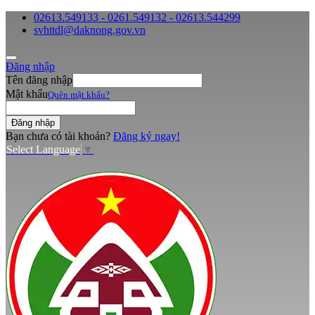
02613.549133 - 0261.549132 - 02613.544299
svhttdl@daknong.gov.vn
Đăng nhập
Tên đăng nhập
Mật khẩu
Quên mật khẩu?
Bạn chưa có tài khoản?
Đăng ký ngay!
Select Language
▼