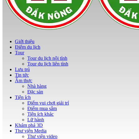
Giới thiệu
Điểm du lịch
Tour
Tour du lịch nội tỉnh
Tour du lịch liên tỉnh
Lưu trú
Tin tức
Ẩm thực
Nhà hàng
Đặc sản
Tiện ích
Điểm vui chơi giải trí
Điểm mua sắm
Tiện ích khác
Lữ hành
Khám phá 3D
Thư viện Media
Thư viện video