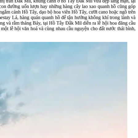
thị trấn Đắk Mil, khung cảnh ở hồ Tây Đắk Mil vừa đẹp lãng mạn, lại
g con đường uốn lượn hay những hàng cây lao xao quanh hồ cũng góp
ồ ngắm cảnh Hồ Tây, dạo bộ hoa viên Hồ Tây, cưỡi cano hoặc ngồ trên
estay Lá, hàng quán quanh hồ để tận hưởng không khí trong lành và
g và rằm tháng Bảy, tại Hồ Tây Đắk Mil diễn ra lễ hội hoa đăng cầu
một lễ hội văn hoá và cùng nhau cầu nguyện cho đất nước thái bình,