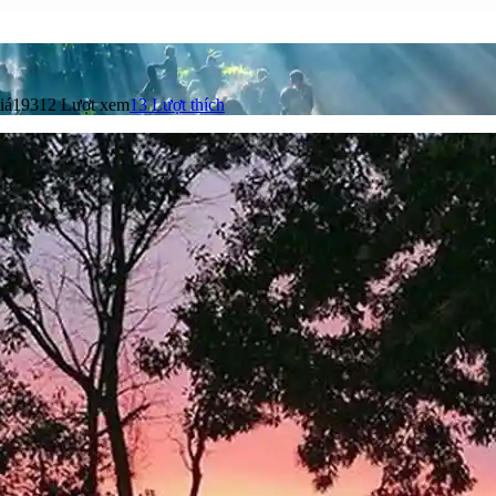
iá
19312 Lượt xem
13
Lượt thích