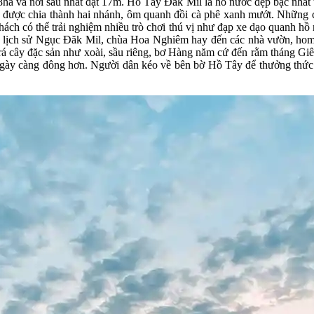
ha và nơi sâu nhất đạt 17m. Hồ Tây Đắk Mil là hồ nước đẹp bậc nhất 
ày được chia thành hai nhánh, ôm quanh đồi cà phê xanh mướt. Nhữn
ách có thể trải nghiệm nhiều trò chơi thú vị như đạp xe dạo quanh h
ch lịch sử Ngục Đăk Mil, chùa Hoa Nghiêm hay đến các nhà vườn, hom
á cây đặc sản như xoài, sầu riêng, bơ Hàng năm cứ đến rằm tháng Giên
ngày càng đông hơn. Người dân kéo về bên bờ Hồ Tây để thưởng thức 