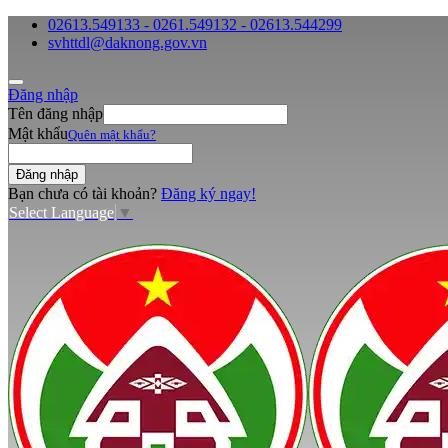
02613.549133 - 0261.549132 - 02613.544299
svhttdl@daknong.gov.vn
Đăng nhập
Tên đăng nhập
Mật khẩu
Quên mật khẩu?
Bạn chưa có tài khoản?
Đăng ký ngay!
Select Language
▼