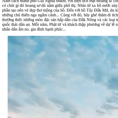
Nằm cách thành phố Gia Nghĩa 68km, với diện tích mặt thoáng là 108
có chút gì đó hoang sơ dù nằm giữa phố thị. Nhìn từ xa hồ nước n
phần tạo nên vẻ đẹp thơ mộng của hồ. Đến với hồ Tây Đắk Mil, du kh
những chú thiên nga ngắm cảnh... Cùng với đó, hãy ghé thăm di tí
thưởng thức những món đặc sản hấp dẫn của Đắk Nông và các loại tr
quốc thái dân an. Mỗi năm, Phật tử và khách thập phương về dự lễ 
nhân dân ấm no, gia đình hạnh phúc...