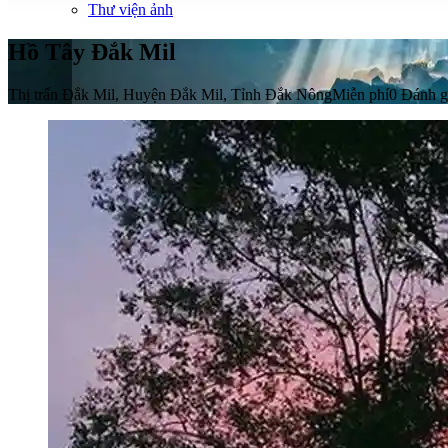
Thư viện ảnh
Hồ Tây Đắk Mil
Thị trấn Đắk Mil, Huyện Đắk Mil, Tỉnh Đắk Nông
Miễn phí
0 Đánh g