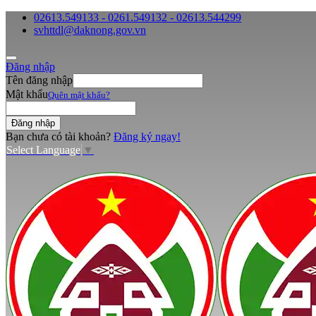
02613.549133 - 0261.549132 - 02613.544299
svhttdl@daknong.gov.vn
Đăng nhập
Tên đăng nhập
Mật khẩu
Quên mật khẩu?
Bạn chưa có tài khoản?
Đăng ký ngay!
Select Language
▼