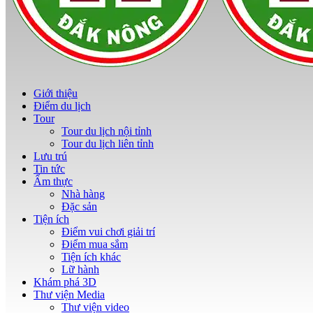
Giới thiệu
Điểm du lịch
Tour
Tour du lịch nội tỉnh
Tour du lịch liên tỉnh
Lưu trú
Tin tức
Ẩm thực
Nhà hàng
Đặc sản
Tiện ích
Điểm vui chơi giải trí
Điểm mua sắm
Tiện ích khác
Lữ hành
Khám phá 3D
Thư viện Media
Thư viện video