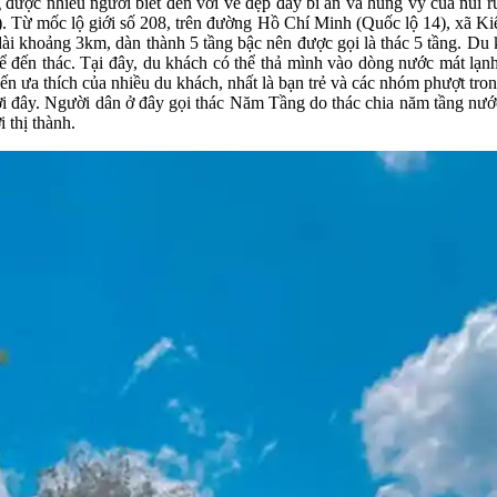
được nhiều người biết đến với vẻ đẹp đầy bí ẩn và hùng vỹ của núi
. Từ mốc lộ giới số 208, trên đường Hồ Chí Minh (Quốc lộ 14), xã K
dài khoảng 3km, dàn thành 5 tầng bậc nên được gọi là thác 5 tầng. Du 
ể đến thác. Tại đây, du khách có thể thả mình vào dòng nước mát lạn
n ưa thích của nhiều du khách, nhất là bạn trẻ và các nhóm phượt trong
ơi đây. Người dân ở đây gọi thác Năm Tầng do thác chia năm tầng nư
 thị thành.