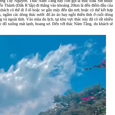
 rừng Tây Nguyên. Thác Năm Tầng hay còn gọi là thác Đắk Sin thuộc
iến Thành (Đắk R’lấp) đi thẳng vào khoảng 20km là đến điểm đầu của
khách có thể đi ô tô hoặc xe gắn máy đến tận nơi; hoặc có thể kết hợp
h, ngắm các dòng thác nước đổ ào ào hay ngồi thiền tĩnh ở cuối dòng
 và ngoài tỉnh. Vào mùa du lịch, tại khu vực thác này đã có rất nhiều
ớc đổ xuống mát lạnh, hoang sơ. Đến với thác Năm Tầng, du khách sẽ