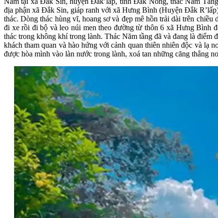
Nằm tại xã Đắk Sin, huyện Đắk’lấp, tỉnh Đắk Nông, thác Năm Tầng 
địa phận xã Đắk Sin, giáp ranh với xã Hưng Bình (Huyện Đắk R’lấp)
thác. Dòng thác hùng vĩ, hoang sơ và đẹp mê hồn trải dài trên chiều 
đi xe rồi đi bộ và leo núi men theo đường từ thôn 6 xã Hưng Bình đ
thác trong không khí trong lành. Thác Năm tầng đã và đang là điểm đế
khách tham quan và hào hứng với cảnh quan thiên nhiên độc và lạ n
được hòa mình vào làn nước trong lành, xoá tan những căng thẳng nơi