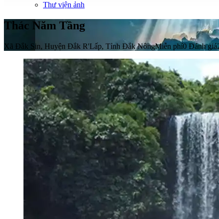
Thư viện ảnh
Thác Năm Tầng
Xã Đắk Sin, Huyện Đắk R'Lấp, Tỉnh Đắk Nông
Miễn phí
0 Đánh giá