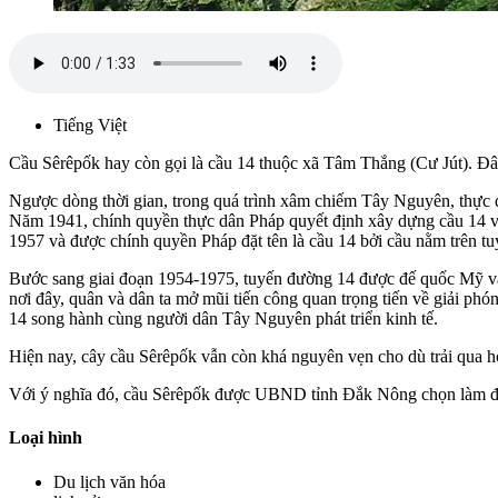
Tiếng Việt
Cầu Sêrêpốk hay còn gọi là cầu 14 thuộc xã Tâm Thắng (Cư Jút). Đây
Ngược dòng thời gian, trong quá trình xâm chiếm Tây Nguyên, thực 
Năm 1941, chính quyền thực dân Pháp quyết định xây dựng cầu 14 v
1957 và được chính quyền Pháp đặt tên là cầu 14 bởi cầu nằm trên t
Bước sang giai đoạn 1954-1975, tuyến đường 14 được đế quốc Mỹ và n
nơi đây, quân và dân ta mở mũi tiến công quan trọng tiến về giải 
14 song hành cùng người dân Tây Nguyên phát triển kinh tế.
Hiện nay, cây cầu Sêrêpốk vẫn còn khá nguyên vẹn cho dù trải qua hơ
Với ý nghĩa đó, cầu Sêrêpốk được UBND tỉnh Đắk Nông chọn làm điể
Loại hình
Du lịch văn hóa