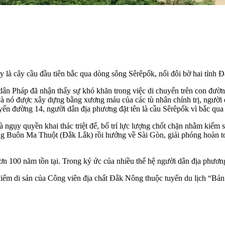
 là cây cầu đầu tiên bắc qua dòng sông Sêrêpốk, nối đôi bờ hai tỉnh
dân Pháp đã nhận thấy sự khó khăn trong việc di chuyển trên con đườ
à nó được xây dựng bằng xương máu của các tù nhân chính trị, người
uyến đường 14, người dân địa phương đặt tên là cầu Sêrêpốk vì bắc qua
gụy quyền khai thác triệt để, bố trí lực lượng chốt chặn nhằm kiểm s
phóng Buôn Ma Thuột (Đắk Lắk) rồi hướng về Sài Gòn, giải phóng hoàn 
n 100 năm tồn tại. Trong ký ức của nhiều thế hệ người dân địa phương 
m di sản của Công viên địa chất Đắk Nông thuộc tuyến du lịch “Bản 