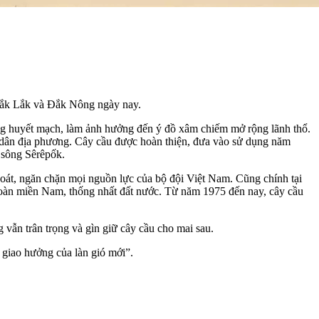
 Đắk Lắk và Đắk Nông ngày nay.
ng huyết mạch, làm ảnh hưởng đến ý đồ xâm chiếm mở rộng lãnh thổ.
 dân địa phương. Cây cầu được hoàn thiện, đưa vào sử dụng năm
 sông Sêrêpốk.
oát, ngăn chặn mọi nguồn lực của bộ đội Việt Nam. Cũng chính tại
toàn miền Nam, thống nhất đất nước. Từ năm 1975 đến nay, cây cầu
vẫn trân trọng và gìn giữ cây cầu cho mai sau.
giao hưởng của làn gió mới”.