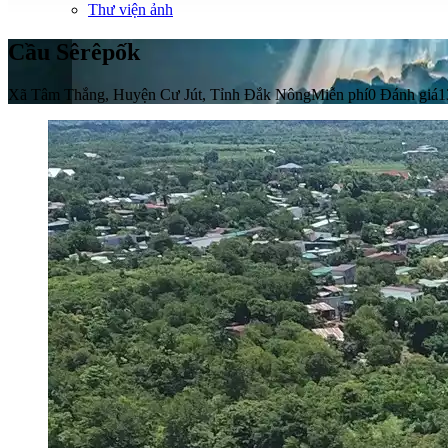
Thư viện ảnh
Cầu Sêrêpốk
Xã Tâm Thắng, Huyện Cư Jút, Tỉnh Đắk Nông
Miễn phí
0 Đánh giá
1