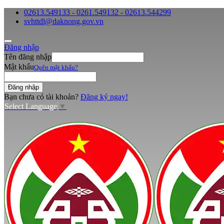
02613.549133 - 0261.549132 - 02613.544299
svhttdl@daknong.gov.vn
Đăng nhập
Tên đăng nhập
Mật khẩu
Quên mật khẩu?
Bạn chưa có tài khoản?
Đăng ký ngay!
Select Language
▼