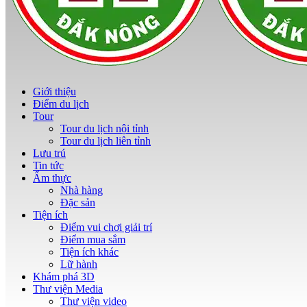
Giới thiệu
Điểm du lịch
Tour
Tour du lịch nội tỉnh
Tour du lịch liên tỉnh
Lưu trú
Tin tức
Ẩm thực
Nhà hàng
Đặc sản
Tiện ích
Điểm vui chơi giải trí
Điểm mua sắm
Tiện ích khác
Lữ hành
Khám phá 3D
Thư viện Media
Thư viện video