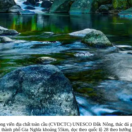
 Công viên địa chất toàn cầu (CVĐCTC) UNESCO Đắk Nông, thác đá gr
hành phố Gia Nghĩa khoảng 55km, dọc theo quốc lộ 28 theo hướng đi