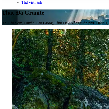
Thư viện ảnh
Thác Đá Granite
Xã Đắk Som, Huyện Đăk Glong, Tỉnh Đắk Nông
Miễn phí
0 Đánh gi