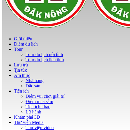
Giới thiệu
Điểm du lịch
Tour
Tour du lịch nội tỉnh
Tour du lịch liên tỉnh
Lưu trú
Tin tức
Ẩm thực
Nhà hàng
Đặc sản
Tiện ích
Điểm vui chơi giải trí
Điểm mua sắm
Tiện ích khác
Lữ hành
Khám phá 3D
Thư viện Media
Thư viện video