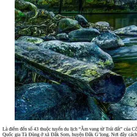
Là điểm đến số 43 thuộc tuyến du lịch “Âm vang từ Trái đất” của
Quốc gia Tà Đùng ở xã Đắk Som, huyện Đắk G’long. Nơi đây cách t