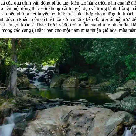
ết quả của quá trình vận động phức tạp, kiến tạo hàng triệu năm c
 tạo nên một dòng thác với khung cảnh tuyệt đẹp và trong lành. Lòng thá
tạo nên những nét huyền ảo, kì bí, rất thích hợp cho những du khách
nh đó, du khách còn có thể thỏa sức vui đùa bên dòng suối mát rượi để
một tên gọi khác là Thác Trượt vì độ trơn nhẵn của những phiến đá. H
cầu mong các Yang (Thần) ban cho một năm mưa thuận gió hòa, mùa màng 