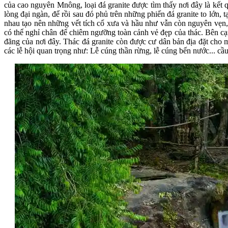
của cao nguyên Mnông, loại đá granite được tìm thấy nơi đây là k
lòng đại ngàn, để rồi sau đó phủ trên những phiến đá granite to lớn,
nhau tạo nên những vết tích cổ xưa và hầu như vẫn còn nguyên vẹn, 
có thể nghỉ chân để chiêm ngưỡng toàn cảnh vẻ đẹp của thác. Bên cạ
đãng của nơi đây. Thác đá granite còn được cư dân bản địa đặt cho 
các lễ hội quan trọng như: Lễ cúng thần rừng, lễ cúng bến nước... 