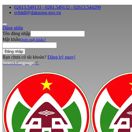
02613.549133 - 0261.549132 - 02613.544299
svhttdl@daknong.gov.vn
Đăng nhập
Tên đăng nhập
Mật khẩu
Quên mật khẩu?
Bạn chưa có tài khoản?
Đăng ký ngay!
Select Language
▼