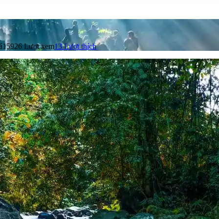
á
15926 Lượt xem
13
Lượt thích