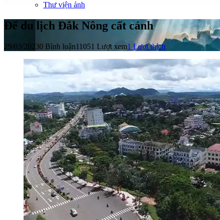
Thư viện ảnh
Để du lịch Đắk Nông cất cánh
29/03/2023
0 Bình luận
11051 Lượt xem
1
Lượt thích