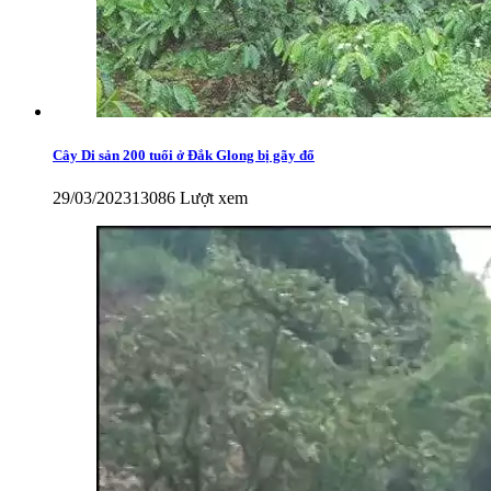
Cây Di sản 200 tuổi ở Đắk Glong bị gãy đổ
29/03/2023
13086 Lượt xem