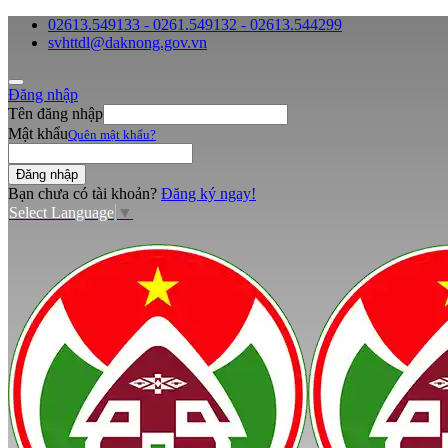
02613.549133 - 0261.549132 - 02613.544299
svhttdl@daknong.gov.vn
Đăng nhập
Tên đăng nhập
Mật khẩu
Quên mật khẩu?
Bạn chưa có tài khoản?
Đăng ký ngay!
Select Language
▼