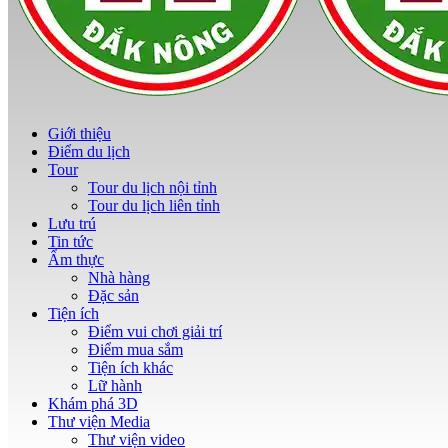
Giới thiệu
Điểm du lịch
Tour
Tour du lịch nội tỉnh
Tour du lịch liên tỉnh
Lưu trú
Tin tức
Ẩm thực
Nhà hàng
Đặc sản
Tiện ích
Điểm vui chơi giải trí
Điểm mua sắm
Tiện ích khác
Lữ hành
Khám phá 3D
Thư viện Media
Thư viện video