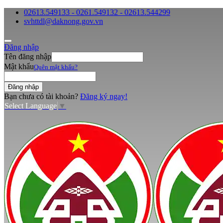
02613.549133 - 0261.549132 - 02613.544299
svhttdl@daknong.gov.vn
Đăng nhập
Tên đăng nhập
Mật khẩu
Quên mật khẩu?
Bạn chưa có tài khoản?
Đăng ký ngay!
Select Language
▼