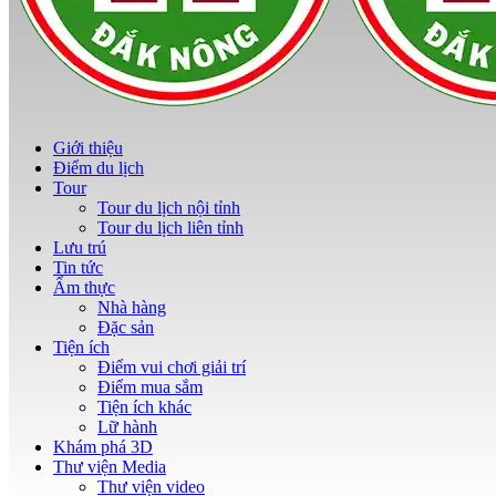
Giới thiệu
Điểm du lịch
Tour
Tour du lịch nội tỉnh
Tour du lịch liên tỉnh
Lưu trú
Tin tức
Ẩm thực
Nhà hàng
Đặc sản
Tiện ích
Điểm vui chơi giải trí
Điểm mua sắm
Tiện ích khác
Lữ hành
Khám phá 3D
Thư viện Media
Thư viện video