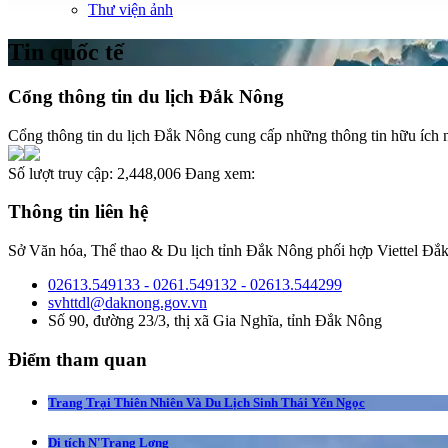
Thư viện ảnh
Tin quốc tế
Cổng thông tin du lịch Đắk Nông
Cổng thông tin du lịch Đắk Nông cung cấp những thông tin hữu ích nh
Số lượt truy cập:
2,448,006
Đang xem:
Thông tin liên hệ
Sở Văn hóa, Thể thao & Du lịch tỉnh Đắk Nông phối hợp Viettel Đắk
02613.549133 - 0261.549132 - 02613.544299
svhttdl@daknong.gov.vn
Số 90, đường 23/3, thị xã Gia Nghĩa, tỉnh Đắk Nông
Điểm tham quan
Trang Trại Thiên Nhiên Và Du Lịch Sinh Thái Yến Ngọc
Di tích N'Trang Lơng