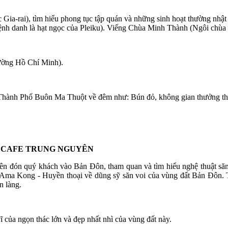
 Gia-rai), tìm hiểu phong tục tập quán và những sinh hoạt thường nh
h danh là hạt ngọc của Pleiku). Viếng Chùa Minh Thành (Ngôi chùa đ
ường Hồ Chí Minh).
 Thành Phố Buôn Ma Thuột về đêm như: Bún đỏ, không gian thưởng thứ
NG CAFE TRUNG NGUYÊN
iên đón quý khách vào Bản Đôn, tham quan và tìm hiểu nghệ thuật să
 Ama Kong - Huyền thoại về dũng sỹ săn voi của vùng đất Bản Đôn. Tr
n làng.
của ngọn thác lớn và đẹp nhất nhì của vùng đất này.