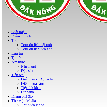
Giới thiệu
Điểm du lịch
Tour
Tour du lịch nội tỉnh
Tour du lịch liên tỉnh
Lưu trú
Tin tức
Ẩm thực
Nhà hàng
Đặc sản
Tiện ích
Điểm vui chơi giải trí
Điểm mua sắm
Tiện ích khác
Lữ hành
Khám phá 3D
Thư viện Media
Thư viện video