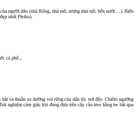
ật của người dân (nhà Rông, nhà mồ, tượng nhà mồ, bến nước…), Biển
ẹp nhất Pleiku).
c cà phê,..
n bắt và thuần xe dưỡng voi rừng của dân tộc nơi đây. Chiêm ngưỡng
ải nghiệm cảm giác khi đong đưa trên cây cầu treo bằng tre bắt qua