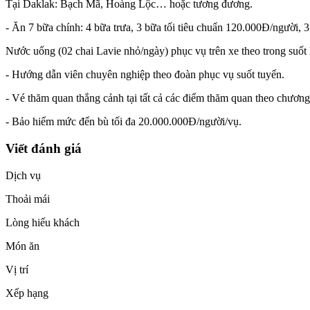
Tại Daklak: Bạch Mã, Hoàng Lộc… hoặc tương đương.
- Ăn 7 bữa chính: 4 bữa trưa, 3 bữa tối tiêu chuẩn 120.000Đ/người, 3
Nước uống (02 chai Lavie nhỏ/ngày) phục vụ trên xe theo trong suốt 
- Hướng dẫn viên chuyên nghiệp theo đoàn phục vụ suốt tuyến.
- Vé thăm quan thắng cảnh tại tất cả các điểm thăm quan theo chương 
- Bảo hiểm mức đển bù tối đa 20.000.000Đ/người/vụ.
Viết đánh giá
Dịch vụ
Thoải mái
Lòng hiếu khách
Món ăn
Vị trí
Xếp hạng