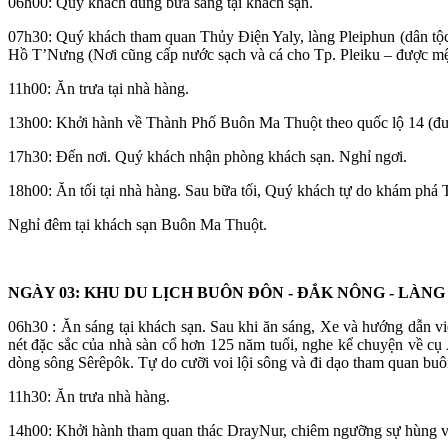
06h00: Quý khách dùng bữa sáng tại khách sạn.
07h30: Quý khách tham quan Thủy Điện Yaly, làng Pleiphun (dân tộc
Hồ T’Nưng (Nơi cũng cấp nước sạch và cá cho Tp. Pleiku – được mện
11h00: Ăn trưa tại nhà hàng.
13h00: Khởi hành về Thành Phố Buôn Ma Thuột theo quốc lộ 14 (đ
17h30: Đến nơi. Quý khách nhận phòng khách sạn. Nghỉ ngơi.
18h00: Ăn tối tại nhà hàng. Sau bữa tối, Quý khách tự do khám phá
Nghỉ đêm tại khách sạn Buôn Ma Thuột.
NGÀY 03: KHU DU LỊCH BUÔN ĐÔN - ĐẮK NÔNG - LÀ
06h30 : Ăn sáng tại khách sạn. Sau khi ăn sáng, Xe và hướng dẫn v
nét đặc sắc của nhà sàn cổ hơn 125 năm tuổi, nghe kể chuyện về cụ
dòng sông Sêrêpôk. Tự do cưỡi voi lội sông và đi dạo tham quan buô
11h30: Ăn trưa nhà hàng.
14h00: Khởi hành tham quan thác DrayNur, chiêm ngưỡng sự hùng vĩ 