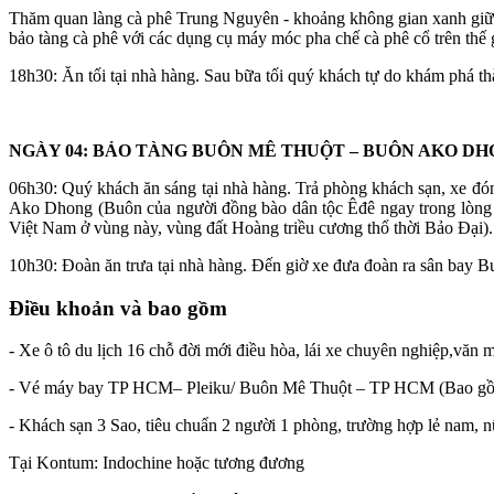
Thăm quan làng cà phê Trung Nguyên - khoảng không gian xanh giữ
bảo tàng cà phê với các dụng cụ máy móc pha chế cà phê cổ trên thế
18h30: Ăn tối tại nhà hàng. Sau bữa tối quý khách tự do khám phá 
NGÀY 04: BẢO TÀNG BUÔN MÊ THUỘT – BUÔN AKO DHO
06h30: Quý khách ăn sáng tại nhà hàng. Trả phòng khách sạn, xe đó
Ako Dhong (Buôn của người đồng bào dân tộc Êđê ngay trong lòng t
Việt Nam ở vùng này, vùng đất Hoàng triều cương thổ thời Bảo Đại).
10h30: Đoàn ăn trưa tại nhà hàng. Đến giờ xe đưa đoàn ra sân bay 
Điều khoản và bao gồm
- Xe ô tô du lịch 16 chỗ đời mới điều hòa, lái xe chuyên nghiệp,văn m
- Vé máy bay TP HCM– Pleiku/ Buôn Mê Thuột – TP HCM (Bao gồm 
- Khách sạn 3 Sao, tiêu chuẩn 2 người 1 phòng, trường hợp lẻ nam, 
Tại Kontum: Indochine hoặc tương đương