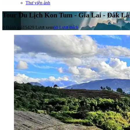
Thư viện ảnh
Tour Du Lịch Kon Tum - Gia Lai - Đắk Lắ
0 Đánh giá
15429 Lượt xem
60
Lượt thích