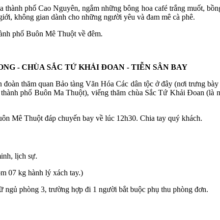
a thành phố Cao Nguyên, ngắm những bông hoa café trắng muốt, bồng 
 giới, không gian dành cho những người yêu và đam mê cà phê.
thành phố Buôn Mê Thuột về đêm.
NG - CHÙA SẮC TỨ KHẢI ĐOAN - TIỄN SÂN BAY
n đoàn thăm quan Bảo tàng Văn Hóa Các dân tộc ở đây (nơi trưng bày 
hành phố Buôn Ma Thuột), viếng thăm chùa Sắc Tứ Khải Đoan (là ngô
Buôn Mê Thuột đáp chuyến bay về lúc 12h30. Chia tay quý khách.
inh, lịch sự.
07 kg hành lý xách tay.)
nữ ngủ phòng 3, trường hợp đi 1 người bắt buộc phụ thu phòng đơn.