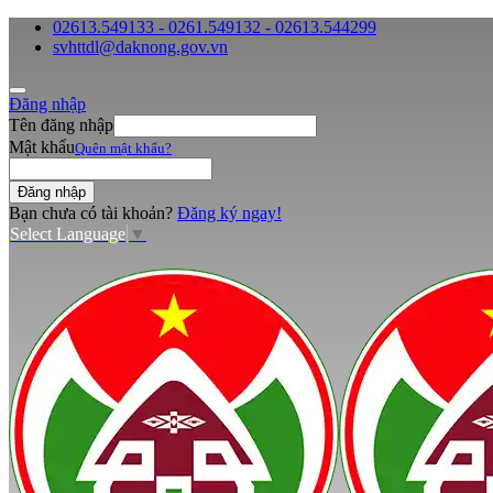
02613.549133 - 0261.549132 - 02613.544299
svhttdl@daknong.gov.vn
Đăng nhập
Tên đăng nhập
Mật khẩu
Quên mật khẩu?
Bạn chưa có tài khoản?
Đăng ký ngay!
Select Language
▼