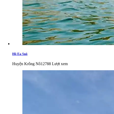
Hồ Ea Snô
Huyện Krông Nô
12788 Lượt xem