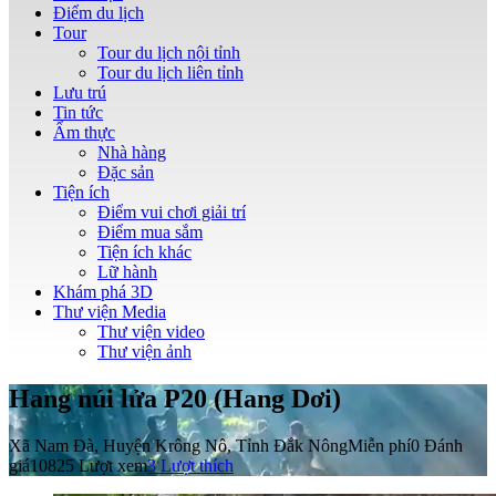
Điểm du lịch
Tour
Tour du lịch nội tỉnh
Tour du lịch liên tỉnh
Lưu trú
Tin tức
Ẩm thực
Nhà hàng
Đặc sản
Tiện ích
Điểm vui chơi giải trí
Điểm mua sắm
Tiện ích khác
Lữ hành
Khám phá 3D
Thư viện Media
Thư viện video
Thư viện ảnh
Hang núi lửa P20 (Hang Dơi)
Xã Nam Đà, Huyện Krông Nô, Tỉnh Đắk Nông
Miễn phí
0 Đánh
giá
10825 Lượt xem
3
Lượt thích