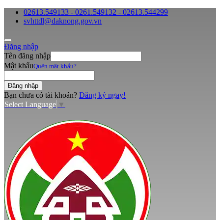
02613.549133 - 0261.549132 - 02613.544299
svhttdl@daknong.gov.vn
Đăng nhập
Tên đăng nhập
Mật khẩu
Quên mật khẩu?
Bạn chưa có tài khoản?
Đăng ký ngay!
Select Language
▼