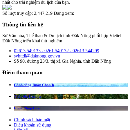
nhất cho trải nghiệm du lịch của bạn.
Số lượt truy cập:
2,447,219
Đang xem:
Thông tin liên hệ
Sở Văn hóa, Thể thao & Du lịch tỉnh Đắk Nông phối hợp Viettel
Đắk Nông triển khai thử nghiệm
02613.549133 - 0261.549132 - 02613.544299
svhttdl@daknong.gov.vn
Số 90, đường 23/3, thị xã Gia Nghĩa, tỉnh Đắk Nông
Điểm tham quan
Cánh đồng Buôn Choa'h
Thác Đá Granite
Chùa Pháp Hoa
Chính sách bảo mật
Điều khoản sử dụng