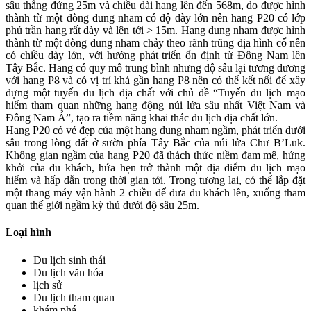
sâu thẳng đứng 25m và chiều dài hang lên đến 568m, do được hình
thành từ một dòng dung nham có độ dày lớn nên hang P20 có lớp
phủ trần hang rất dày và lên tới > 15m. Hang dung nham được hình
thành từ một dòng dung nham chảy theo rãnh trũng địa hình cổ nên
có chiều dày lớn, với hướng phát triển ổn định từ Đông Nam lên
Tây Bắc. Hang có quy mô trung bình nhưng độ sâu lại tương đương
với hang P8 và có vị trí khá gần hang P8 nên có thể kết nối để xây
dựng một tuyến du lịch địa chất với chủ đề “Tuyến du lịch mạo
hiểm tham quan những hang động núi lửa sâu nhất Việt Nam và
Đông Nam Á”, tạo ra tiềm năng khai thác du lịch địa chất lớn.
Hang P20 có vẻ đẹp của một hang dung nham ngầm, phát triển dưới
sâu trong lòng đất ở sườn phía Tây Bắc của núi lửa Chư B’Luk.
Không gian ngầm của hang P20 đã thách thức niềm đam mê, hứng
khởi của du khách, hứa hẹn trở thành một địa điểm du lịch mạo
hiểm và hấp dẫn trong thời gian tới. Trong tương lai, có thể lắp đặt
một thang máy vận hành 2 chiều để đưa du khách lên, xuống tham
quan thế giới ngầm kỳ thú dưới độ sâu 25m.
Loại hình
Du lịch sinh thái
Du lịch văn hóa
lịch sử
Du lịch tham quan
khám phá