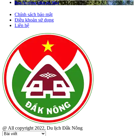
Bon Nj riêng (dân tộc Mạ)
Chính sách bảo mật
Điều khoản sử dụng
Liên hệ
@ All copyright 2022, Du lịch Đắk Nông