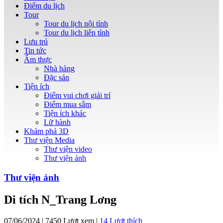
Điểm du lịch
Tour
Tour du lịch nội tỉnh
Tour du lịch liên tỉnh
Lưu trú
Tin tức
Ẩm thực
Nhà hàng
Đặc sản
Tiện ích
Điểm vui chơi giải trí
Điểm mua sắm
Tiện ích khác
Lữ hành
Khám phá 3D
Thư viện Media
Thư viện video
Thư viện ảnh
Thư viện ảnh
Di tích N_Trang Lơng
07/06/2024 | 7450 Lượt xem |
14
Lượt thích