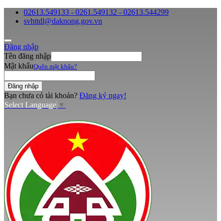
02613.549133 - 0261.549132 - 02613.544299
svhttdl@daknong.gov.vn
Đăng nhập
Tên đăng nhập
Mật khẩu
Quên mật khẩu?
Bạn chưa có tài khoản?
Đăng ký ngay!
Select Language
▼