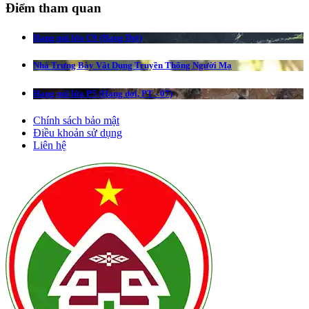
Điểm tham quan
Hang núi lửa C9 (Hang Dơi)
Nhà Trưng Bày Vật Dụng Truyền Thống Người Mạ
Hang núi lửa P5 (Hang dơi, PT - 07)
Chính sách bảo mật
Điều khoản sử dụng
Liên hệ