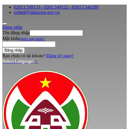
02613.549133 - 0261.549132 - 02613.544299
svhttdl@daknong.gov.vn
Đăng nhập
Tên đăng nhập
Mật khẩu
Quên mật khẩu?
Bạn chưa có tài khoản?
Đăng ký ngay!
Select Language
▼