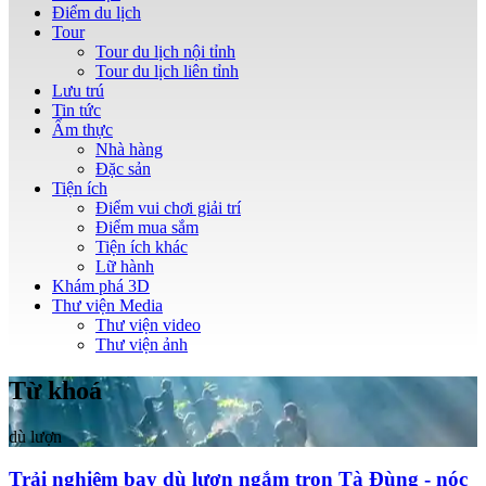
Điểm du lịch
Tour
Tour du lịch nội tỉnh
Tour du lịch liên tỉnh
Lưu trú
Tin tức
Ẩm thực
Nhà hàng
Đặc sản
Tiện ích
Điểm vui chơi giải trí
Điểm mua sắm
Tiện ích khác
Lữ hành
Khám phá 3D
Thư viện Media
Thư viện video
Thư viện ảnh
Từ khoá
dù lượn
Trải nghiệm bay dù lượn ngắm trọn Tà Đùng - nóc