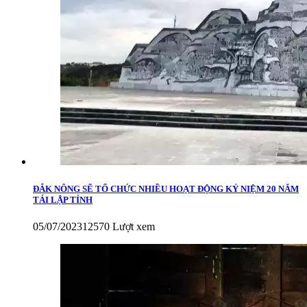
ĐẮK NÔNG SẼ TỔ CHỨC NHIỀU HOẠT ĐỘNG KỶ NIỆM 20 NĂM
TÁI LẬP TỈNH
05/07/2023
12570 Lượt xem