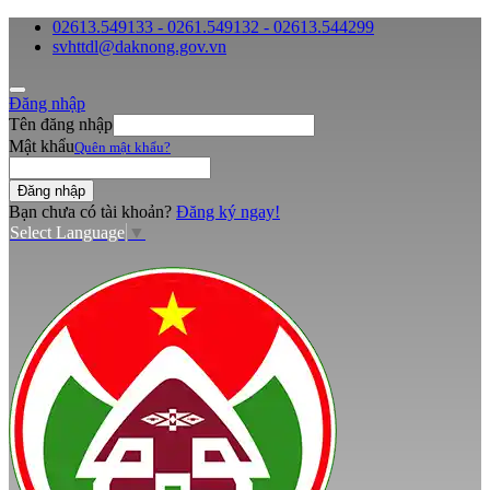
02613.549133 - 0261.549132 - 02613.544299
svhttdl@daknong.gov.vn
Đăng nhập
Tên đăng nhập
Mật khẩu
Quên mật khẩu?
Bạn chưa có tài khoản?
Đăng ký ngay!
Select Language
▼