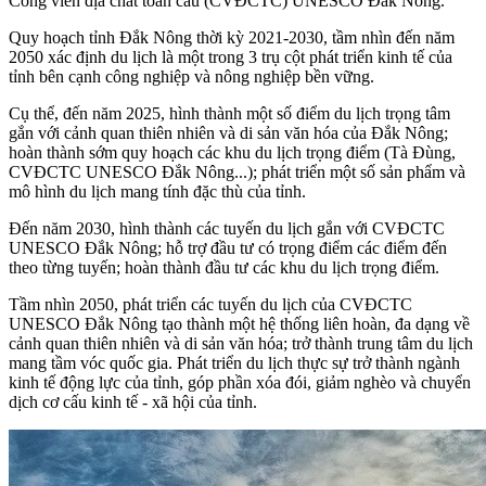
Công viên địa chất toàn cầu (CVĐCTC) UNESCO Đắk Nông.
Quy hoạch tỉnh Đắk Nông thời kỳ 2021-2030, tầm nhìn đến năm
2050 xác định du lịch là một trong 3 trụ cột phát triển kinh tế của
tỉnh bên cạnh công nghiệp và nông nghiệp bền vững.
Cụ thể, đến năm 2025, hình thành một số điểm du lịch trọng tâm
gắn với cảnh quan thiên nhiên và di sản văn hóa của Đắk Nông;
hoàn thành sớm quy hoạch các khu du lịch trọng điểm (Tà Đùng,
CVĐCTC UNESCO Đắk Nông...); phát triển một số sản phẩm và
mô hình du lịch mang tính đặc thù của tỉnh.
Đến năm 2030, hình thành các tuyến du lịch gắn với CVĐCTC
UNESCO Đắk Nông; hỗ trợ đầu tư có trọng điểm các điểm đến
theo từng tuyến; hoàn thành đầu tư các khu du lịch trọng điểm.
Tầm nhìn 2050, phát triển các tuyến du lịch của CVĐCTC
UNESCO Đắk Nông tạo thành một hệ thống liên hoàn, đa dạng về
cảnh quan thiên nhiên và di sản văn hóa; trở thành trung tâm du lịch
mang tầm vóc quốc gia. Phát triển du lịch thực sự trở thành ngành
kinh tế động lực của tỉnh, góp phần xóa đói, giảm nghèo và chuyển
dịch cơ cấu kinh tế - xã hội của tỉnh.