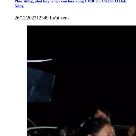
Phục dựng, phát huy lễ hội văn hóa vùng CVĐCTC UNESCO Đắk
Nông
26/12/2023
12349 Lượt xem