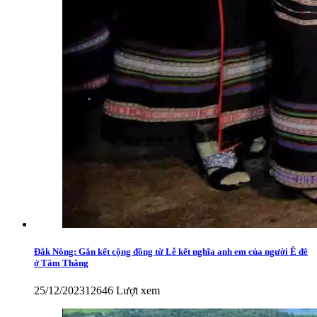
Đắk Nông: Gắn kết cộng đồng từ Lễ kết nghĩa anh em của người Ê đê
ở Tâm Thắng
25/12/2023
12646 Lượt xem