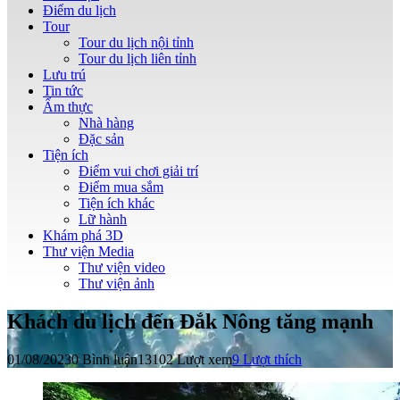
Điểm du lịch
Tour
Tour du lịch nội tỉnh
Tour du lịch liên tỉnh
Lưu trú
Tin tức
Ẩm thực
Nhà hàng
Đặc sản
Tiện ích
Điểm vui chơi giải trí
Điểm mua sắm
Tiện ích khác
Lữ hành
Khám phá 3D
Thư viện Media
Thư viện video
Thư viện ảnh
Khách du lịch đến Đắk Nông tăng mạnh
01/08/2023
0 Bình luận
13102 Lượt xem
9
Lượt thích