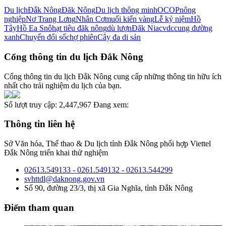
Du lịch
Đắk Nông
Đăk Nông
Du lịch thông minh
OCOP
nông
nghiệp
Nơ Trang Lơng
Nhân Cơ
muối kiến vàng
Lễ kỷ niệm
Hồ
Tây
Hồ Ea Snô
hạt tiêu đăk nông
dù lượn
Đăk Nia
cvdc
cung đường
xanh
Chuyển đổi số
chợ phiên
Cây đa di sản
Cổng thông tin du lịch Đắk Nông
Cổng thông tin du lịch Đắk Nông cung cấp những thông tin hữu ích
nhất cho trải nghiệm du lịch của bạn.
Số lượt truy cập:
2,447,967
Đang xem:
Thông tin liên hệ
Sở Văn hóa, Thể thao & Du lịch tỉnh Đắk Nông phối hợp Viettel
Đắk Nông triển khai thử nghiệm
02613.549133 - 0261.549132 - 02613.544299
svhttdl@daknong.gov.vn
Số 90, đường 23/3, thị xã Gia Nghĩa, tỉnh Đắk Nông
Điểm tham quan