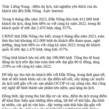
Thác Liêng Nung - điểm du lịch, trải nghiệm yêu thích của du
khách khi đến Đắk Nông. Ảnh: Internet
Trong 6 tháng đầu năm 2023, Đắk Nông đón hơn 412.000 lượt
khách du lịch, tăng hơn 68% so với cùng kỳ năm 2022, trong đó
khách quốc tế ước đạt 2.470 lượt, tăng 357%.
UBND tỉnh Đắk Nông cho biết, trong 6 tháng đầu năm 2023, toàn
tỉnh thu hút khoảng 412.000 lượt du khách đến tham quan, nghỉ
dưỡng, tăng hơn 68% so với cùng kỳ năm 2022; trong đó khách
quốc tế ước đạt 2.470 lượt, tăng hơn 357%.
Tổng lượt khách lưu trú ước đạt 198.000 lượt. Tổng thu từ hoạt
động du lịch trên địa bàn toàn tỉnh ước đạt gần 80 tỷ đồng, tăng
219% so với cùng kỳ năm 2022.
Để tiếp tục thu hút du khách đến với Đắk Nông, trong thời gian tới,
tỉnh sẽ tiến hành khảo sát các địa điểm kết nối, xây dựng các tuyến
du lịch mới gắn với các sản phẩm OCOP và các nông sản, thủ công
mỹ nghệ để hình thành sản phẩm lưu niệm, quà tặng du lịch.
Đồng thời, tập trung thu hút đầu tư các khu, điểm du lịch trọng điểm
để khai thác hiệu quả những tiềm năng, lợi thế về khí hậu, địa hình
tự nhiên, các giá trị văn hóa - đặc trưng sinh thái bản địa gắn với