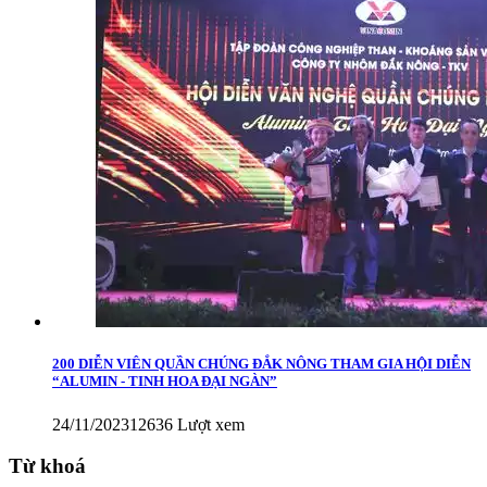
200 DIỄN VIÊN QUẦN CHÚNG ĐẮK NÔNG THAM GIA HỘI DIỄN
“ALUMIN - TINH HOA ĐẠI NGÀN”
24/11/2023
12636 Lượt xem
Từ khoá