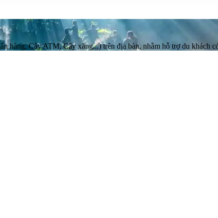
gân hàng, Cây ATM, Cây xăng...) trên địa bàn, nhằm hỗ trợ du khách có