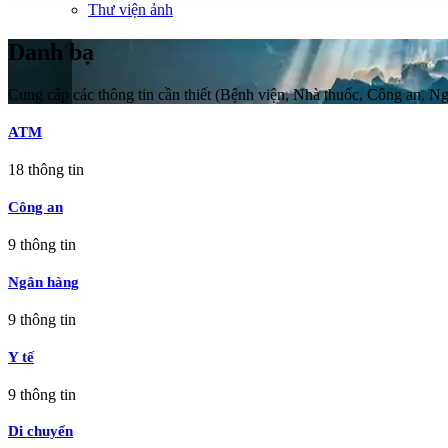
Thư viện ảnh
Danh bạ
Cung cấp các thông tin cần thiết (Bệnh viện, Nhà thuốc, Công an, N
ATM
18
thông tin
Công an
9
thông tin
Ngân hàng
9
thông tin
Y tế
9
thông tin
Di chuyển