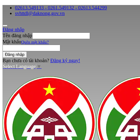
02613.549133 - 0261.549132 - 02613.544299
svhttdl@daknong.gov.vn
Đăng nhập
Tên đăng nhập
Mật khẩu
Quên mật khẩu?
Bạn chưa có tài khoản?
Đăng ký ngay!
Select Language
▼