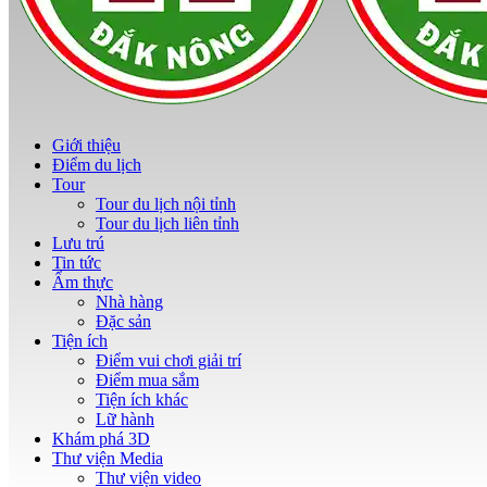
Giới thiệu
Điểm du lịch
Tour
Tour du lịch nội tỉnh
Tour du lịch liên tỉnh
Lưu trú
Tin tức
Ẩm thực
Nhà hàng
Đặc sản
Tiện ích
Điểm vui chơi giải trí
Điểm mua sắm
Tiện ích khác
Lữ hành
Khám phá 3D
Thư viện Media
Thư viện video