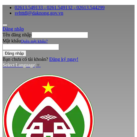
02613.549133 - 0261.549132 - 02613.544299
svhttdl@daknong.gov.vn
Đăng nhập
Tên đăng nhập
Mật khẩu
Quên mật khẩu?
Bạn chưa có tài khoản?
Đăng ký ngay!
Select Language
▼