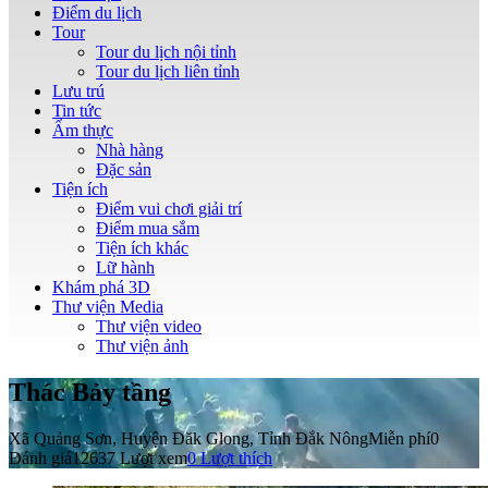
Điểm du lịch
Tour
Tour du lịch nội tỉnh
Tour du lịch liên tỉnh
Lưu trú
Tin tức
Ẩm thực
Nhà hàng
Đặc sản
Tiện ích
Điểm vui chơi giải trí
Điểm mua sắm
Tiện ích khác
Lữ hành
Khám phá 3D
Thư viện Media
Thư viện video
Thư viện ảnh
Thác Bảy tầng
Xã Quảng Sơn, Huyện Đăk Glong, Tỉnh Đắk Nông
Miễn phí
0
Đánh giá
12637 Lượt xem
0
Lượt thích