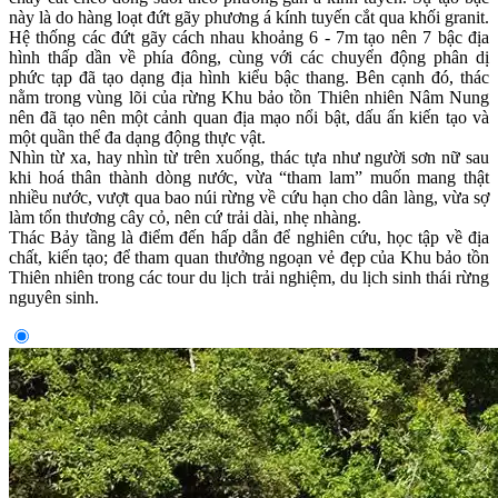
này là do hàng loạt đứt gãy phương á kính tuyến cắt qua khối granit.
Hệ thống các đứt gãy cách nhau khoảng 6 - 7m tạo nên 7 bậc địa
hình thấp dần về phía đông, cùng với các chuyển động phân dị
phức tạp đã tạo dạng địa hình kiểu bậc thang. Bên cạnh đó, thác
nằm trong vùng lõi của rừng Khu bảo tồn Thiên nhiên Nâm Nung
nên đã tạo nên một cảnh quan địa mạo nổi bật, dấu ấn kiến tạo và
một quần thể đa dạng động thực vật.
Nhìn từ xa, hay nhìn từ trên xuống, thác tựa như người sơn nữ sau
khi hoá thân thành dòng nước, vừa “tham lam” muốn mang thật
nhiều nước, vượt qua bao núi rừng về cứu hạn cho dân làng, vừa sợ
làm tổn thương cây cỏ, nên cứ trải dài, nhẹ nhàng.
Thác Bảy tầng là điểm đến hấp dẫn để nghiên cứu, học tập về địa
chất, kiến tạo; để tham quan thưởng ngoạn vẻ đẹp của Khu bảo tồn
Thiên nhiên trong các tour du lịch trải nghiệm, du lịch sinh thái rừng
nguyên sinh.