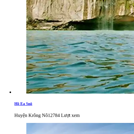
Hồ Ea Snô
Huyện Krông Nô
12784 Lượt xem