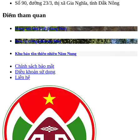
Số 90, đường 23/3, thị xã Gia Nghĩa, tỉnh Đắk Nông
Điểm tham quan
Hang núi lửa P20 (Hang Dơi)
Bon Nj riêng (dân tộc Mạ)
Khu bảo tồn thiên nhiên Nâm Nung
Chính sách bảo mật
Điều khoản sử dụng
Liên hệ