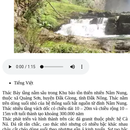
Tiếng Việt
Thác Bảy tầng nằm sâu trong Khu bảo tồn thiên nhiên Nâm Nung,
thuộc xã Quảng Sơn, huyện Đắk Glong, tỉnh Đắk Nông. Thác nằm
trên dòng suối nhỏ của hệ thống suối bắt nguồn từ đỉnh Nâm Nung.
Thác nhiều tầng vách dốc có chiều dài 10 – 20m và chiều rộng 10 –
15m với tuổi thành tạo khoảng 300.000 năm
Thác phát triển và hình thành trên các đá granit thuộc phức hệ Cà
Ná. Đá rất rắn chắc, cao thác nhỏ nhưng có nhiều bậc khác nhau
chảy cắt chéo dòng suối theo phương gần á kinh tuyến. Sự tạo bậc