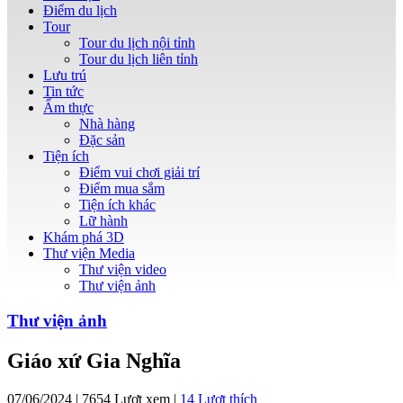
Điểm du lịch
Tour
Tour du lịch nội tỉnh
Tour du lịch liên tỉnh
Lưu trú
Tin tức
Ẩm thực
Nhà hàng
Đặc sản
Tiện ích
Điểm vui chơi giải trí
Điểm mua sắm
Tiện ích khác
Lữ hành
Khám phá 3D
Thư viện Media
Thư viện video
Thư viện ảnh
Thư viện ảnh
Giáo xứ Gia Nghĩa
07/06/2024 | 7654 Lượt xem |
14
Lượt thích