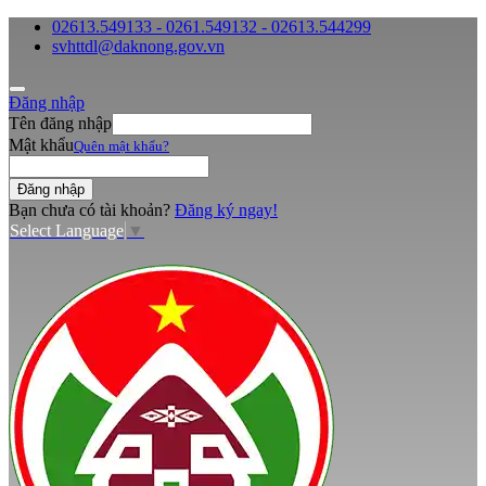
02613.549133 - 0261.549132 - 02613.544299
svhttdl@daknong.gov.vn
Đăng nhập
Tên đăng nhập
Mật khẩu
Quên mật khẩu?
Bạn chưa có tài khoản?
Đăng ký ngay!
Select Language
▼