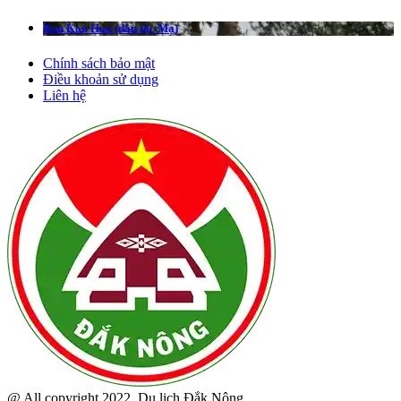
Bon Kon Hao (dân tộc Mạ)
Chính sách bảo mật
Điều khoản sử dụng
Liên hệ
@ All copyright 2022, Du lịch Đắk Nông