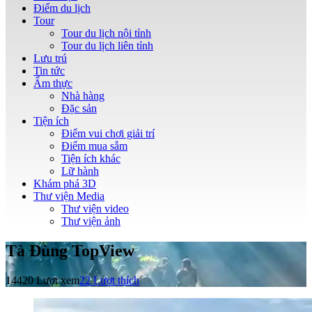
Điểm du lịch
Tour
Tour du lịch nội tỉnh
Tour du lịch liên tỉnh
Lưu trú
Tin tức
Ẩm thực
Nhà hàng
Đặc sản
Tiện ích
Điểm vui chơi giải trí
Điểm mua sắm
Tiện ích khác
Lữ hành
Khám phá 3D
Thư viện Media
Thư viện video
Thư viện ảnh
Tà Đùng TopView
14420 Lượt xem
22
Lượt thích