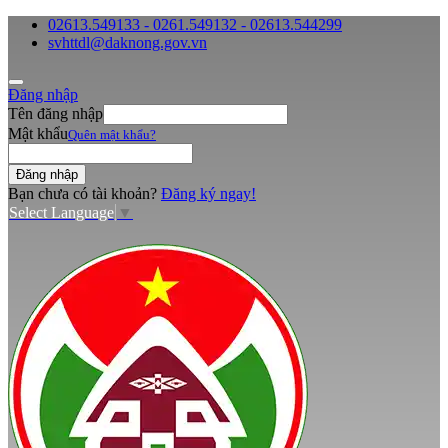
02613.549133 - 0261.549132 - 02613.544299
svhttdl@daknong.gov.vn
Đăng nhập
Tên đăng nhập
Mật khẩu
Quên mật khẩu?
Bạn chưa có tài khoản?
Đăng ký ngay!
Select Language
▼