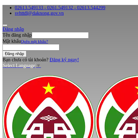
02613.549133 - 0261.549132 - 02613.544299
svhttdl@daknong.gov.vn
Đăng nhập
Tên đăng nhập
Mật khẩu
Quên mật khẩu?
Bạn chưa có tài khoản?
Đăng ký ngay!
Select Language
▼