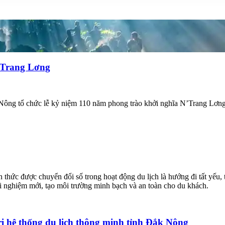
’Trang Lơng
 Nông tổ chức lễ kỷ niệm 110 năm phong trào khởi nghĩa N’Trang Lơn
ận thức được chuyển đổi số trong hoạt động du lịch là hướng đi tất yếu,
ải nghiệm mới, tạo môi trường minh bạch và an toàn cho du khách.
ị hệ thống du lịch thông minh tỉnh Đắk Nông