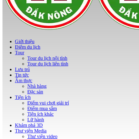
Giới thiệu
Điểm du lịch
Tour
Tour du lịch nội tỉnh
Tour du lịch liên tỉnh
Lưu trú
Tin tức
Ẩm thực
Nhà hàng
Đặc sản
Tiện ích
Điểm vui chơi giải trí
Điểm mua sắm
Tiện ích khác
Lữ hành
Khám phá 3D
Thư viện Media
Thư viện video