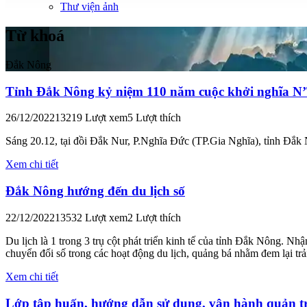
Thư viện ảnh
Từ khoá
Đắk Nông
Tỉnh Đắk Nông kỷ niệm 110 năm cuộc khởi nghĩa N
26/12/2022
13219 Lượt xem
5 Lượt thích
Sáng 20.12, tại đồi Đắk Nur, P.Nghĩa Đức (TP.Gia Nghĩa), tỉnh Đắk
Xem chi tiết
Đắk Nông hướng đến du lịch số
22/12/2022
13532 Lượt xem
2 Lượt thích
Du lịch là 1 trong 3 trụ cột phát triển kinh tế của tỉnh Đắk Nông. Nh
chuyển đổi số trong các hoạt động du lịch, quảng bá nhằm đem lại tr
Xem chi tiết
Lớp tập huấn, hướng dẫn sử dụng, vận hành quản tr