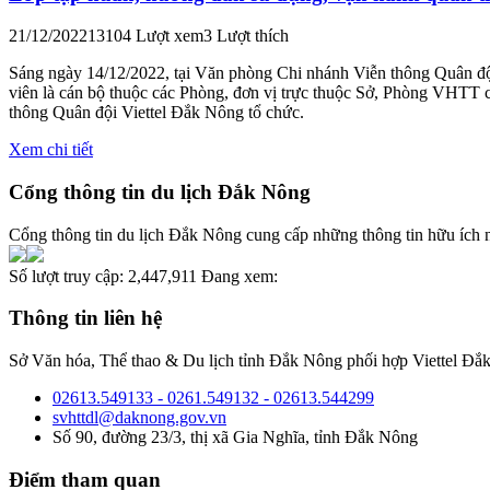
21/12/2022
13104 Lượt xem
3 Lượt thích
Sáng ngày 14/12/2022, tại Văn phòng Chi nhánh Viễn thông Quân đội
viên là cán bộ thuộc các Phòng, đơn vị trực thuộc Sở, Phòng VHTT
thông Quân đội Viettel Đắk Nông tổ chức.
Xem chi tiết
Cổng thông tin du lịch Đắk Nông
Cổng thông tin du lịch Đắk Nông cung cấp những thông tin hữu ích nh
Số lượt truy cập:
2,447,911
Đang xem:
Thông tin liên hệ
Sở Văn hóa, Thể thao & Du lịch tỉnh Đắk Nông phối hợp Viettel Đắk
02613.549133 - 0261.549132 - 02613.544299
svhttdl@daknong.gov.vn
Số 90, đường 23/3, thị xã Gia Nghĩa, tỉnh Đắk Nông
Điểm tham quan