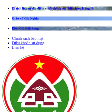
Di tích lịch sử địa điểm chiến thắng Ấp chiến lược Hàng No
Giáo xứ Gia Nghĩa
Điện Gió Đắk Song
Chính sách bảo mật
Điều khoản sử dụng
Liên hệ