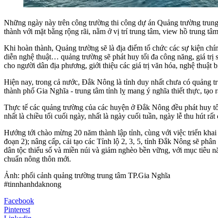
Những ngày này trên công trường thi công dự án Quảng trường trung
thành với mặt bằng rộng rãi, nằm ở vị trí trung tâm, view hồ trung tâ
Khi hoàn thành, Quảng trường sẽ là địa điểm tổ chức các sự kiện chính 
diễn nghệ thuật… quảng trường sẽ phát huy tối đa công năng, giá trị s
cho người dân địa phương, giới thiệu các giá trị văn hóa, nghệ thuật 
Hiện nay, trong cả nước, Đắk Nông là tỉnh duy nhất chưa có quảng tr
thành phố Gia Nghĩa - trung tâm tỉnh lỵ mang ý nghĩa thiết thực, tạ
Thực tế các quảng trường của các huyện ở Đắk Nông đều phát huy tốt 
nhất là chiều tối cuối ngày, nhất là ngày cuối tuần, ngày lễ thu hút rất
Hướng tới chào mừng 20 năm thành lập tỉnh, cùng với việc triển kha
đoạn 2); nâng cấp, cải tạo các Tỉnh lộ 2, 3, 5, tỉnh Đắk Nông sẽ phâ
dân tộc thiểu số và miền núi và giảm nghèo bền vững, với mục tiêu nă
chuẩn nông thôn mới.
Ảnh: phối cảnh quảng trường trung tâm TP.Gia Nghĩa
#tinnhanhdaknong
Facebook
Pinterest