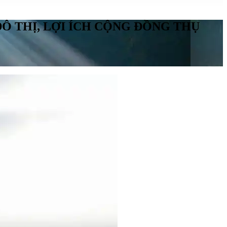
Ô THỊ, LỢI ÍCH CỘNG ĐỒNG THỤ