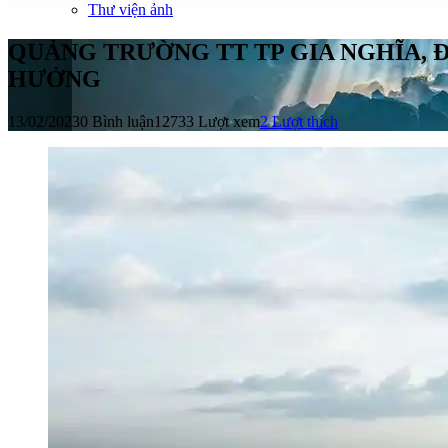
Thư viện ảnh
QUẢNG TRƯỜNG TT TP GIA NGHĨA, 
HƯỞNG
13/02/2023
0 Bình luận
12733 Lượt xem
2
Lượt thích