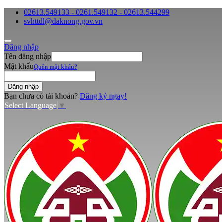
02613.549133 - 0261.549132 - 02613.544299
svhttdl@daknong.gov.vn
Đăng nhập
Tên đăng nhập
Mật khẩu
Quên mật khẩu?
Bạn chưa có tài khoản?
Đăng ký ngay!
Select Language
▼