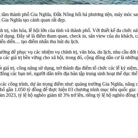
 tâm thành phố Gia Nghĩa, Đắk Nông hối hả phương tiện, máy móc san
m Gia Nghĩa tạo cảnh quan rất đẹp.
trị, văn hóa, lễ hội lớn của tỉnh và thành phố. Với thiết kế đa chức nă
ử dụng. Đây sẽ là điểm tham quan, check in, săn view của du khách, các 
biểu diễn… tạo điểm nhấn thu hút du lịch.
ường để phục vụ các nhiệm vụ chính trị, văn hóa, du lịch, nhu cầu đờ
o ra các giá trị bền vững cho xã hội, trong đó, cộng đồng dân cư là n
giá trị, công năng sử dụng, trở thành địa điểm tổ chức các lễ kỷ niệm
 đông các bạn trẻ, người dân trên địa bàn tập trung sinh hoạt thể dục thể
i các công trình, dự án trọng điểm như: quảng trường Gia Nghĩa, nân
n bổ gần 1.050 tỷ đồng để thực hiện 03 chương trình mục tiêu quốc gia:
m 2023, tỷ lệ hộ nghèo giảm từ 3% trở lên, riêng tỷ lệ hộ nghèo đồng bà