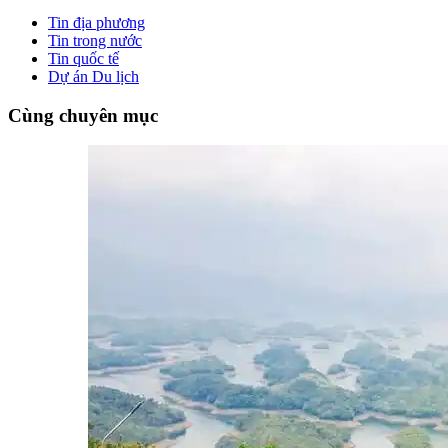
Tin địa phương
Tin trong nước
Tin quốc tế
Dự án Du lịch
Cùng chuyên mục