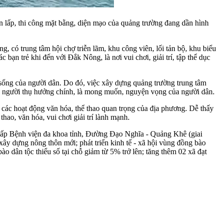
 lấp, thi công mặt bằng, diện mạo của quảng trường đang dần hình
ng, có trung tâm hội chợ triễn lãm, khu công viên, lối tản bộ, khu biểu
bạn trẻ khi đến với Đắk Nông, là nơi vui chơi, giải trí, tập thể dục
i sống của người dân. Do đó, việc xây dựng quảng trường trung tâm
hững người thụ hưởng chính, là mong muốn, nguyện vọng của người dân.
, các hoạt động văn hóa, thể thao quan trọng của địa phương. Dễ thấy
 thao, văn hóa, vui chơi giải trí lành mạnh.
g cấp Bệnh viện đa khoa tỉnh, Đường Đạo Nghĩa - Quảng Khê (giai
 xây dựng nông thôn mới; phát triển kinh tế - xã hội vùng đồng bào
o dân tộc thiểu số tại chỗ giảm từ 5% trở lên; tăng thêm 02 xã đạt