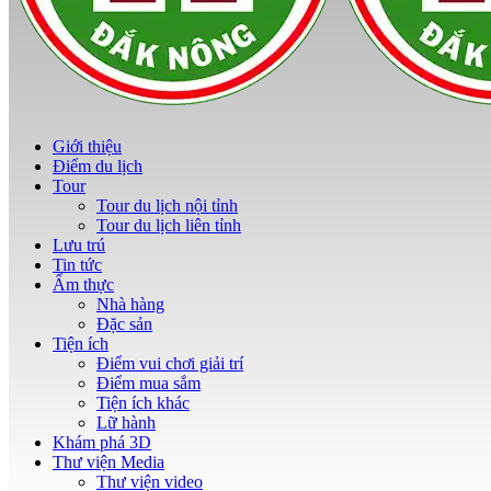
Giới thiệu
Điểm du lịch
Tour
Tour du lịch nội tỉnh
Tour du lịch liên tỉnh
Lưu trú
Tin tức
Ẩm thực
Nhà hàng
Đặc sản
Tiện ích
Điểm vui chơi giải trí
Điểm mua sắm
Tiện ích khác
Lữ hành
Khám phá 3D
Thư viện Media
Thư viện video