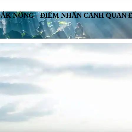
ĐẮK NÔNG - ĐIỂM NHẤN CẢNH QUAN Đ