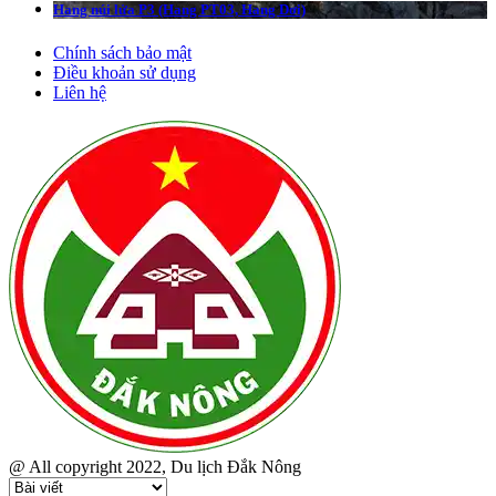
Hang núi lửa P3 (Hang PT03, Hang Dơi)
Chính sách bảo mật
Điều khoản sử dụng
Liên hệ
@ All copyright 2022, Du lịch Đắk Nông