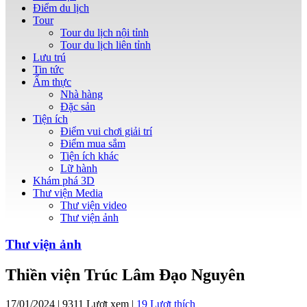
Điểm du lịch
Tour
Tour du lịch nội tỉnh
Tour du lịch liên tỉnh
Lưu trú
Tin tức
Ẩm thực
Nhà hàng
Đặc sản
Tiện ích
Điểm vui chơi giải trí
Điểm mua sắm
Tiện ích khác
Lữ hành
Khám phá 3D
Thư viện Media
Thư viện video
Thư viện ảnh
Thư viện ảnh
Thiền viện Trúc Lâm Đạo Nguyên
17/01/2024 | 9311 Lượt xem |
19
Lượt thích