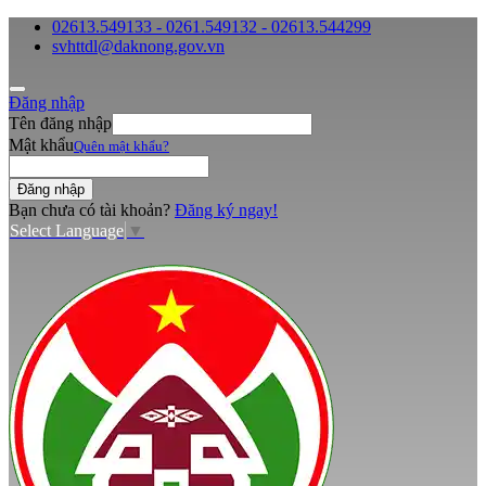
02613.549133 - 0261.549132 - 02613.544299
svhttdl@daknong.gov.vn
Đăng nhập
Tên đăng nhập
Mật khẩu
Quên mật khẩu?
Bạn chưa có tài khoản?
Đăng ký ngay!
Select Language
▼