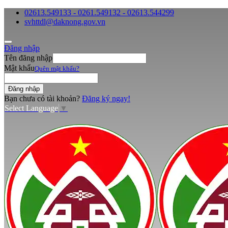
02613.549133 - 0261.549132 - 02613.544299
svhttdl@daknong.gov.vn
Đăng nhập
Tên đăng nhập
Mật khẩu
Quên mật khẩu?
Bạn chưa có tài khoản?
Đăng ký ngay!
Select Language
▼