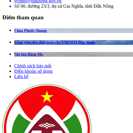
svhttdl@daknong.gov.vn
Số 90, đường 23/3, thị xã Gia Nghĩa, tỉnh Đắk Nông
Điểm tham quan
Chùa Phước Quang
Công viên địa chất toàn cầu UNESCO Đắk Nông
Núi lửa Băng Mo
Chính sách bảo mật
Điều khoản sử dụng
Liên hệ