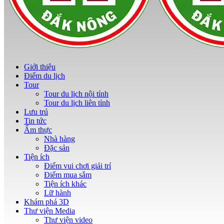
Giới thiệu
Điểm du lịch
Tour
Tour du lịch nội tỉnh
Tour du lịch liên tỉnh
Lưu trú
Tin tức
Ẩm thực
Nhà hàng
Đặc sản
Tiện ích
Điểm vui chơi giải trí
Điểm mua sắm
Tiện ích khác
Lữ hành
Khám phá 3D
Thư viện Media
Thư viện video