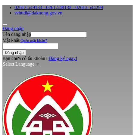
02613.549133 - 0261.549132 - 02613.544299
svhttdl@daknong.gov.vn
Đăng nhập
Tên đăng nhập
Mật khẩu
Quên mật khẩu?
Bạn chưa có tài khoản?
Đăng ký ngay!
Select Language
▼