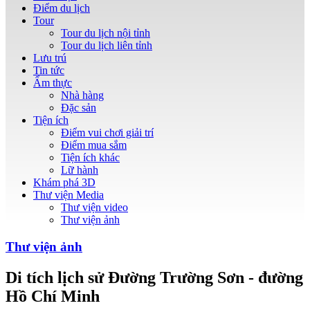
Điểm du lịch
Tour
Tour du lịch nội tỉnh
Tour du lịch liên tỉnh
Lưu trú
Tin tức
Ẩm thực
Nhà hàng
Đặc sản
Tiện ích
Điểm vui chơi giải trí
Điểm mua sắm
Tiện ích khác
Lữ hành
Khám phá 3D
Thư viện Media
Thư viện video
Thư viện ảnh
Thư viện ảnh
Di tích lịch sử Đường Trường Sơn - đường
Hồ Chí Minh