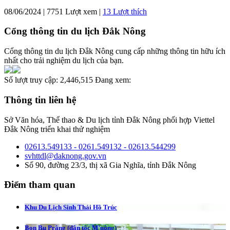
08/06/2024 | 7751 Lượt xem |
13
Lượt thích
Cổng thông tin du lịch Đắk Nông
Cổng thông tin du lịch Đắk Nông cung cấp những thông tin hữu ích
nhất cho trải nghiệm du lịch của bạn.
Số lượt truy cập:
2,446,515
Đang xem:
Thông tin liên hệ
Sở Văn hóa, Thể thao & Du lịch tỉnh Đắk Nông phối hợp Viettel
Đắk Nông triển khai thử nghiệm
02613.549133 - 0261.549132 - 02613.544299
svhttdl@daknong.gov.vn
Số 90, đường 23/3, thị xã Gia Nghĩa, tỉnh Đắk Nông
Điểm tham quan
Khu Du Lịch Sinh Thái Hồ Trúc
Bon Bu Prâng (dân tộc M’nông)