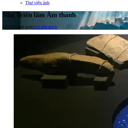
Thư viện ảnh
Nhà Triển lãm Âm thanh
14129 Lượt xem
16
Lượt thích