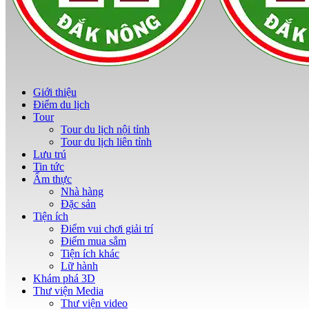
Giới thiệu
Điểm du lịch
Tour
Tour du lịch nội tỉnh
Tour du lịch liên tỉnh
Lưu trú
Tin tức
Ẩm thực
Nhà hàng
Đặc sản
Tiện ích
Điểm vui chơi giải trí
Điểm mua sắm
Tiện ích khác
Lữ hành
Khám phá 3D
Thư viện Media
Thư viện video