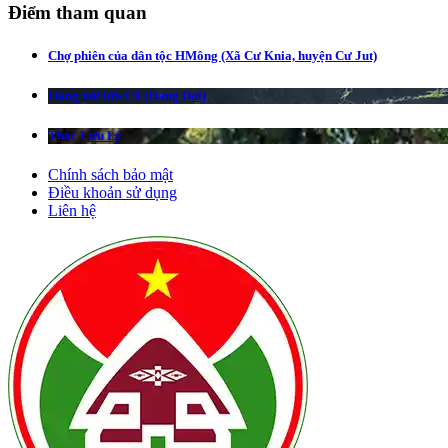
Điểm tham quan
Chợ phiên của dân tộc HMông (Xã Cư Knia, huyện Cư Jut)
Hang núi lửa C9 (Hang Dơi)
Thác Lưu Ly
Chính sách bảo mật
Điều khoản sử dụng
Liên hệ