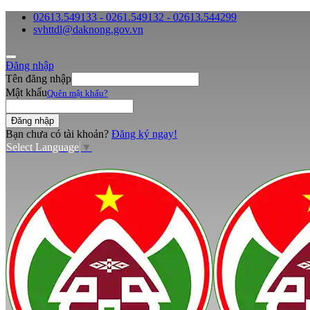
02613.549133 - 0261.549132 - 02613.544299
svhttdl@daknong.gov.vn
Đăng nhập
Tên đăng nhập
Mật khẩu
Quên mật khẩu?
Bạn chưa có tài khoản?
Đăng ký ngay!
Select Language
▼