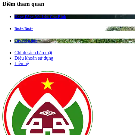
Điểm tham quan
Hang Động Núi Lửa Chư Bluk
Buôn Buôr
Cây thần linh
Chính sách bảo mật
Điều khoản sử dụng
Liên hệ