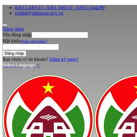
02613.549133 - 0261.549132 - 02613.544299
svhttdl@daknong.gov.vn
Đăng nhập
Tên đăng nhập
Mật khẩu
Quên mật khẩu?
Bạn chưa có tài khoản?
Đăng ký ngay!
Select Language
▼