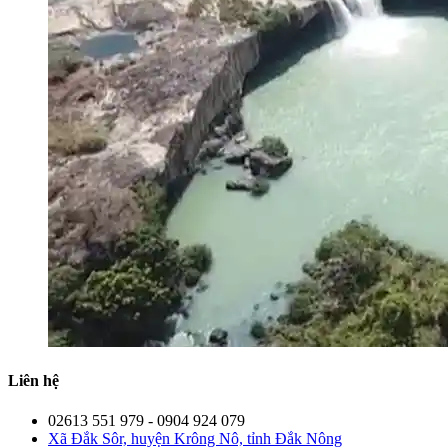
Liên hệ
02613 551 979 - 0904 924 079
Xã Đắk Sôr, huyện Krông Nô, tỉnh Đắk Nông