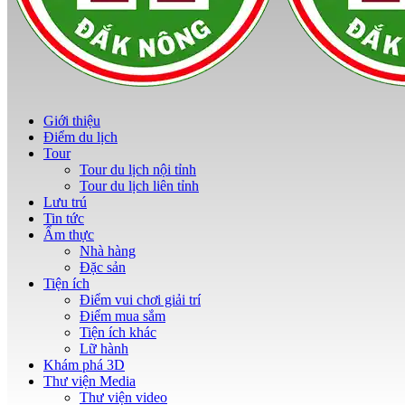
Giới thiệu
Điểm du lịch
Tour
Tour du lịch nội tỉnh
Tour du lịch liên tỉnh
Lưu trú
Tin tức
Ẩm thực
Nhà hàng
Đặc sản
Tiện ích
Điểm vui chơi giải trí
Điểm mua sắm
Tiện ích khác
Lữ hành
Khám phá 3D
Thư viện Media
Thư viện video