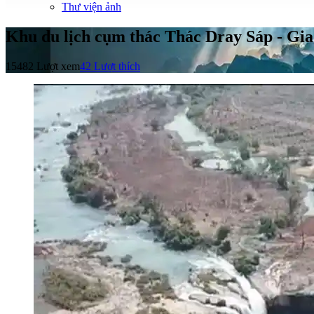
Thư viện ảnh
Khu du lịch cụm thác Thác Dray Sáp - Gi
15482 Lượt xem
42
Lượt thích