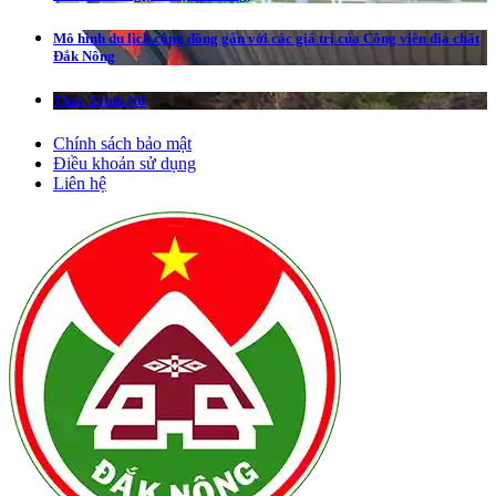
Mô hình du lịch cộng đồng gắn với các giá trị của Công viên địa chất
Đắk Nông
Thác Trinh Nữ
Chính sách bảo mật
Điều khoản sử dụng
Liên hệ