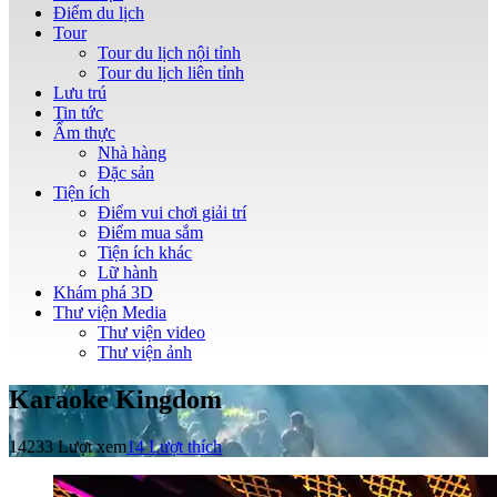
Điểm du lịch
Tour
Tour du lịch nội tỉnh
Tour du lịch liên tỉnh
Lưu trú
Tin tức
Ẩm thực
Nhà hàng
Đặc sản
Tiện ích
Điểm vui chơi giải trí
Điểm mua sắm
Tiện ích khác
Lữ hành
Khám phá 3D
Thư viện Media
Thư viện video
Thư viện ảnh
Karaoke Kingdom
14233 Lượt xem
14
Lượt thích