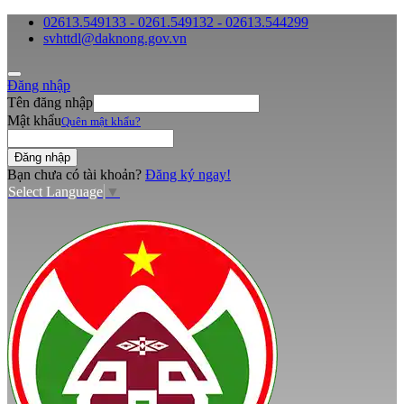
02613.549133 - 0261.549132 - 02613.544299
svhttdl@daknong.gov.vn
Đăng nhập
Tên đăng nhập
Mật khẩu
Quên mật khẩu?
Bạn chưa có tài khoản?
Đăng ký ngay!
Select Language
▼