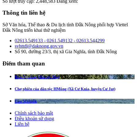
Số lượt truy cập:
2,448,583
Đang xem:
Thông tin liên hệ
Sở Văn hóa, Thể thao & Du lịch tỉnh Đắk Nông phối hợp Viettel
Đắk Nông triển khai thử nghiệm
02613.549133 - 0261.549132 - 02613.544299
svhttdl@daknong.gov.vn
Số 90, đường 23/3, thị xã Gia Nghĩa, tỉnh Đắk Nông
Điểm tham quan
Bon Nj riêng (dân tộc Mạ)
Chợ phiên của dân tộc HMông (Xã Cư Knia, huyện Cư Jut)
Cầu Sêrêpốk
Chính sách bảo mật
Điều khoản sử dụng
Liên hệ