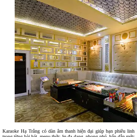
Karaoke Hạ Trắng có dàn âm thanh hiện đại giúp bạn phiêu linh
trong từng bài hát, menu thức ăn đa dạng, phong phú, hấp dẫn mức