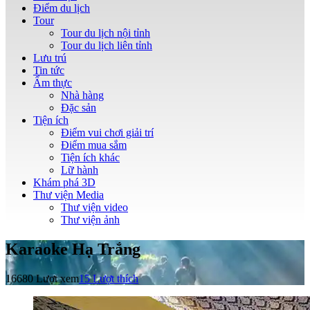
Điểm du lịch
Tour
Tour du lịch nội tỉnh
Tour du lịch liên tỉnh
Lưu trú
Tin tức
Ẩm thực
Nhà hàng
Đặc sản
Tiện ích
Điểm vui chơi giải trí
Điểm mua sắm
Tiện ích khác
Lữ hành
Khám phá 3D
Thư viện Media
Thư viện video
Thư viện ảnh
Karaoke Hạ Trắng
16680 Lượt xem
15
Lượt thích