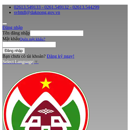
02613.549133 - 0261.549132 - 02613.544299
svhttdl@daknong.gov.vn
Đăng nhập
Tên đăng nhập
Mật khẩu
Quên mật khẩu?
Bạn chưa có tài khoản?
Đăng ký ngay!
Select Language
▼