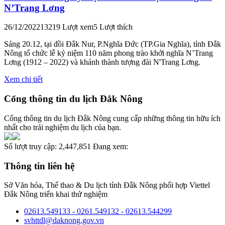
N’Trang Lơng
26/12/2022
13219 Lượt xem
5 Lượt thích
Sáng 20.12, tại đồi Đắk Nur, P.Nghĩa Đức (TP.Gia Nghĩa), tỉnh Đắk
Nông tổ chức lễ kỷ niệm 110 năm phong trào khởi nghĩa N’Trang
Lơng (1912 – 2022) và khánh thành tượng đài N'Trang Lơng.
Xem chi tiết
Cổng thông tin du lịch Đắk Nông
Cổng thông tin du lịch Đắk Nông cung cấp những thông tin hữu ích
nhất cho trải nghiệm du lịch của bạn.
Số lượt truy cập:
2,447,851
Đang xem:
Thông tin liên hệ
Sở Văn hóa, Thể thao & Du lịch tỉnh Đắk Nông phối hợp Viettel
Đắk Nông triển khai thử nghiệm
02613.549133 - 0261.549132 - 02613.544299
svhttdl@daknong.gov.vn