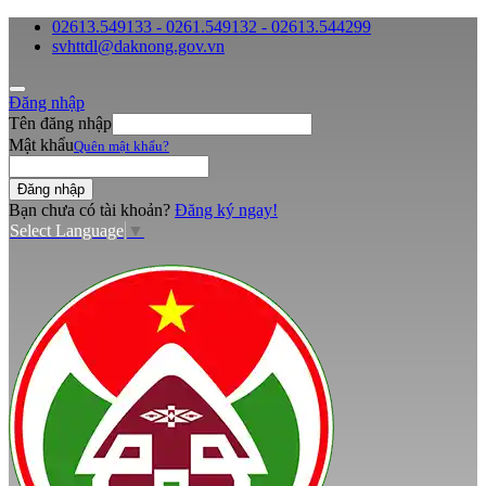
02613.549133 - 0261.549132 - 02613.544299
svhttdl@daknong.gov.vn
Đăng nhập
Tên đăng nhập
Mật khẩu
Quên mật khẩu?
Bạn chưa có tài khoản?
Đăng ký ngay!
Select Language
▼