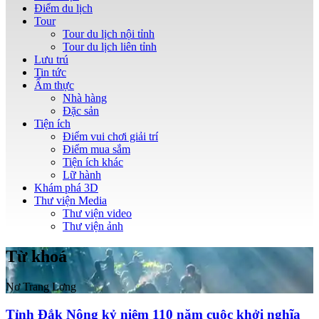
Điểm du lịch
Tour
Tour du lịch nội tỉnh
Tour du lịch liên tỉnh
Lưu trú
Tin tức
Ẩm thực
Nhà hàng
Đặc sản
Tiện ích
Điểm vui chơi giải trí
Điểm mua sắm
Tiện ích khác
Lữ hành
Khám phá 3D
Thư viện Media
Thư viện video
Thư viện ảnh
Từ khoá
Nơ Trang Lơng
Tỉnh Đắk Nông kỷ niệm 110 năm cuộc khởi nghĩa