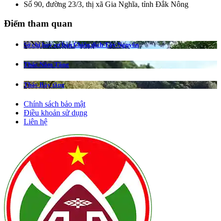
Số 90, đường 23/3, thị xã Gia Nghĩa, tỉnh Đắk Nông
Điểm tham quan
Sở chỉ huy cơ bản Chiến dịch Tây Nguyên
Thác Năm Tầng
Thác Bảy tầng
Chính sách bảo mật
Điều khoản sử dụng
Liên hệ